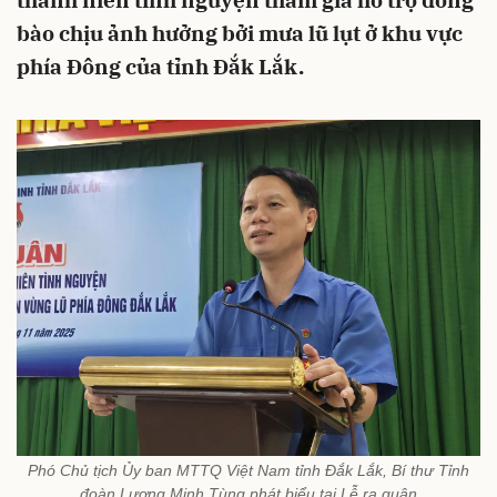
thanh niên tình nguyện tham gia hỗ trợ đồng
bào chịu ảnh hưởng bởi mưa lũ lụt ở khu vực
phía Đông của tỉnh Đắk Lắk.
Phó Chủ tịch Ủy ban MTTQ Việt Nam tỉnh Đắk Lắk, Bí thư Tỉnh
đoàn Lương Minh Tùng phát biểu tại Lễ ra quân