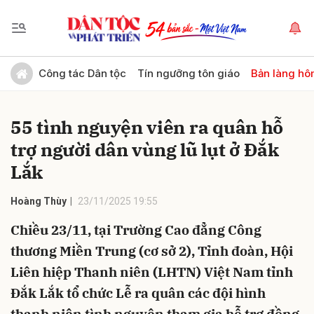
Gửi bình luận
Công tác Dân tộc
Tín ngưỡng tôn giáo
Bản làng hô
55 tình nguyện viên ra quân hỗ
trợ người dân vùng lũ lụt ở Đắk
Lắk
Hoàng Thùy
23/11/2025 19:55
Hủy
Gửi
Chiều 23/11, tại Trường Cao đẳng Công
thương Miền Trung (cơ sở 2), Tỉnh đoàn, Hội
Liên hiệp Thanh niên (LHTN) Việt Nam tỉnh
Đắk Lắk tổ chức Lễ ra quân các đội hình