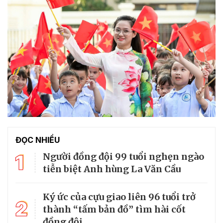
ĐỌC NHIỀU
1
Người đồng đội 99 tuổi nghẹn ngào
tiễn biệt Anh hùng La Văn Cầu
Ký ức của cựu giao liên 96 tuổi trở
2
thành “tấm bản đồ” tìm hài cốt
đồng đội