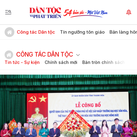
Công tác Dân tộc
Tín ngưỡng tôn giáo
Bản làng hô
CÔNG TÁC DÂN TỘC
Tin tức - Sự kiện
Chính sách mới
Bàn tròn chính sách