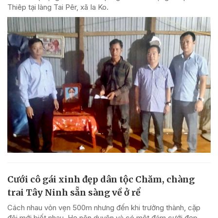
Thiêp tại làng Tai Pêr, xã Ia Ko.
Cưới cô gái xinh đẹp dân tộc Chăm, chàng
trai Tây Ninh sẵn sàng về ở rể
Cách nhau vỏn vẹn 500m nhưng đến khi trưởng thành, cặp
đôi mới biết nhau. Họ nên duyên và có một đám cưới đẹp