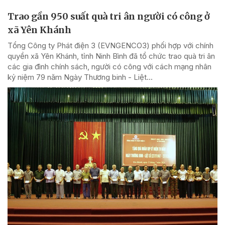
Trao gần 950 suất quà tri ân người có công ở
xã Yên Khánh
Tổng Công ty Phát điện 3 (EVNGENCO3) phối hợp với chính
quyền xã Yên Khánh, tỉnh Ninh Bình đã tổ chức trao quà tri ân
các gia đình chính sách, người có công với cách mạng nhân
kỷ niệm 79 năm Ngày Thương binh - Liệt...