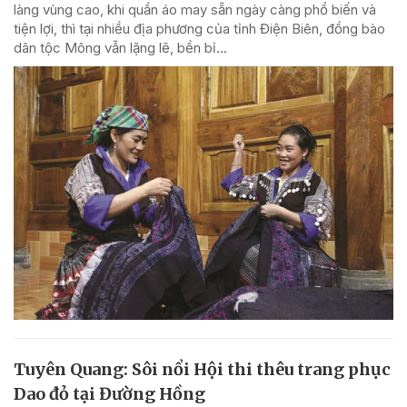
làng vùng cao, khi quần áo may sẵn ngày càng phổ biến và
tiện lợi, thì tại nhiều địa phương của tỉnh Điện Biên, đồng bào
dân tộc Mông vẫn lặng lẽ, bền bỉ...
Tuyên Quang: Sôi nổi Hội thi thêu trang phục
Dao đỏ tại Đường Hồng