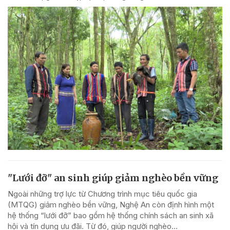
"Lưới đỡ" an sinh giúp giảm nghèo bền vững
Ngoài những trợ lực từ Chương trình mục tiêu quốc gia
(MTQG) giảm nghèo bền vững, Nghệ An còn định hình một
hệ thống “lưới đỡ” bao gồm hệ thống chính sách an sinh xã
hội và tín dụng ưu đãi. Từ đó, giúp người nghèo...