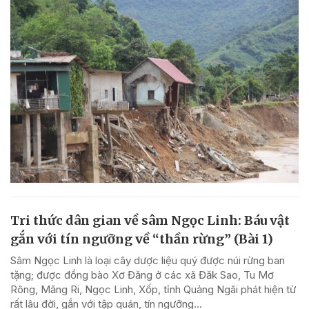
Tri thức dân gian về sâm Ngọc Linh: Báu vật
gắn với tín ngưỡng về “thần rừng” (Bài 1)
Sâm Ngọc Linh là loại cây dược liệu quý được núi rừng ban
tặng; được đồng bào Xơ Đăng ở các xã Đăk Sao, Tu Mơ
Rông, Măng Ri, Ngọc Linh, Xốp, tỉnh Quảng Ngãi phát hiện từ
rất lâu đời, gắn với tập quán, tín ngưỡng...