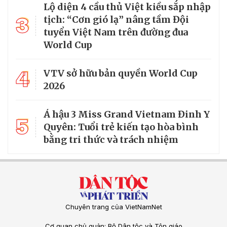
Lộ diện 4 cầu thủ Việt kiều sắp nhập
3
tịch: “Cơn gió lạ” nâng tầm Đội
tuyển Việt Nam trên đường đua
World Cup
4
VTV sở hữu bản quyền World Cup
2026
Á hậu 3 Miss Grand Vietnam Đinh Y
5
Quyên: Tuổi trẻ kiến tạo hòa bình
bằng tri thức và trách nhiệm
Chuyên trang của VietNamNet
Cơ quan chủ quản: Bộ Dân tộc và Tôn giáo