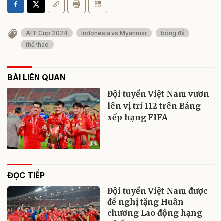
AFF Cup 2024
Indonesia vs Myanmar
bóng đá
thể thao
BÀI LIÊN QUAN
Đội tuyển Việt Nam vươn
lên vị trí 112 trên Bảng
xếp hạng FIFA
ĐỌC TIẾP
Đội tuyển Việt Nam được
đề nghị tặng Huân
chương Lao động hạng