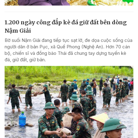
1.200 ngày công đắp kè đá giữ đất bên dòng
Nậm Giải
Bờ suối Nậm Giải đang tiếp tục sạt lở, đe dọa cuộc sống của
người dân ở bản Pục, xã Quế Phong (Nghệ An). Hơn 70 cán
bộ, chiến sĩ và đồng bào Thái đã chung tay dựng tuyến kè
đá, giữ đất, giữ bản.