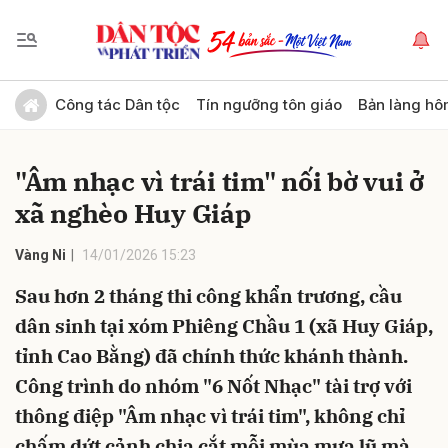
Gửi bình luận
Công tác Dân tộc
Tín ngưỡng tôn giáo
Bản làng hô
"Âm nhạc vì trái tim" nối bờ vui ở
xã nghèo Huy Giáp
Vàng Ni
14/01/2026 15:23
Sau hơn 2 tháng thi công khẩn trương, cầu
Hủy
Gửi
dân sinh tại xóm Phiêng Chầu 1 (xã Huy Giáp,
tỉnh Cao Bằng) đã chính thức khánh thành.
Công trình do nhóm "6 Nốt Nhạc" tài trợ với
thông điệp "Âm nhạc vì trái tim", không chỉ
chấm dứt cảnh chia cắt mỗi mùa mưa lũ mà