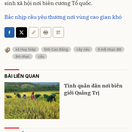
sinh xã hội nơi biên cương Tổ quốc.
Bắc nhịp cầu yêu thương nơi vùng cao gian khó
xã Huy Giáp
tỉnh Cao Bằng
cây cầu
6 nốt nhạc đời
âm nhạc
cầu
BÀI LIÊN QUAN
Tình quân dân nơi biên
giới Quảng Trị