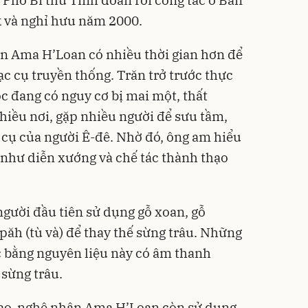
 Phó Bí thư Tỉnh đoàn rồi công tác ở Ban
k và nghỉ hưu năm 2000.
ân Ama H’Loan có nhiều thời gian hơn để
 cụ truyền thống. Trăn trở trước thực
c đang có nguy cơ bị mai một, thất
nhiều nơi, gặp nhiều người để sưu tầm,
ạc cụ của người Ê-đê. Nhờ đó, ông am hiểu
như diễn xướng và chế tác thành thạo
gười đầu tiên sử dụng gỗ xoan, gỗ
ipăh (tù và) để thay thế sừng trâu. Những
c bằng nguyên liệu này có âm thanh
sừng trâu.
hạo, nghệ nhân Ama H’Loan còn sử dụng