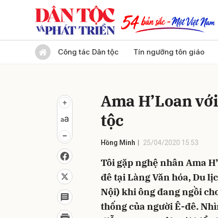
Gửi 
Công tác Dân tộc
Tín ngưỡng tôn giáo
Ama H’Loan với
tộc
Hồng Minh
25/04/2020 15:53
Tôi gặp nghệ nhân Ama H’
đê tại Làng Văn hóa, Du l
Nội) khi ông đang ngồi ch
thống của người Ê-đê. Nhì