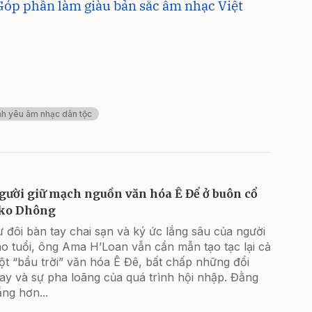
Góp phần làm giàu bản sắc âm nhạc Việt
nh yêu âm nhạc dân tộc
gười giữ mạch nguồn văn hóa Ê Để ở buôn cổ
ko Dhông
 đôi bàn tay chai sạn và ký ức lắng sâu của người
o tuổi, ông Ama H’Loan vẫn cần mẫn tạo tạc lại cả
t “bầu trời” văn hóa Ê Đê, bất chấp những đổi
ay và sự pha loãng của quá trình hội nhập. Đằng
ng hơn...