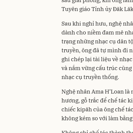
sau giải phóng, khi ông làm
Tuyên giáo Tỉnh ủy Đăk Lă
Sau khi nghỉ hưu, nghệ nh
dành cho niềm đam mê nhạc
trạng những nhạc cụ dân tộ
truyền, ông đã tự mình đi 
ghi chép lại tài liệu về nh
và nắm vững cấu trúc cũng 
nhạc cụ truyền thống.
Nghệ nhân Ama H’Loan là n
hương, gỗ trắc để chế tác k
chiếc kipăh của ông chế tá
không kém so với làm bằng 
Không chỉ chế tác thành t