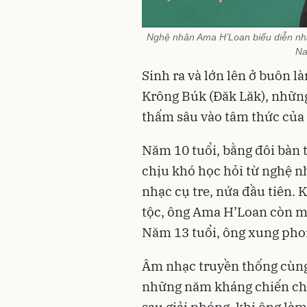
Nghệ nhân Ama H’Loan biểu diễn nhạc
Na
Sinh ra và lớn lên ở buôn 
Krông Búk (Đăk Lăk), nhữn
thấm sâu vào tâm thức của
Năm 10 tuổi, bằng đôi bàn 
chịu khó học hỏi từ nghệ n
nhạc cụ tre, nứa đầu tiên.
tộc, ông Ama H’Loan còn ma
Năm 13 tuổi, ông xung pho
Âm nhạc truyền thống cùng
những năm kháng chiến c