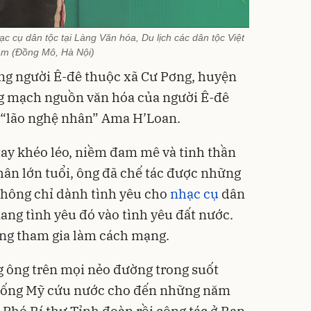
 cụ dân tộc tại Làng Văn hóa, Du lịch các dân tộc Việt
m (Đồng Mô, Hà Nội)
làng người Ê-đê thuộc xã Cư Pơng, huyện
g mạch nguồn văn hóa của người Ê-đê
 “lão nghệ nhân” Ama H’Loan.
tay khéo léo, niềm đam mê và tinh thần
hân lớn tuổi, ông đã chế tác được những
 Không chỉ dành tình yêu cho
nhạc cụ
dân
ng tình yêu đó vào tình yêu đất nước.
ng tham gia làm cách mạng.
 ông trên mọi nẻo đường trong suốt
hống Mỹ cứu nước cho đến những năm