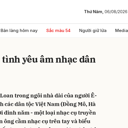
Thứ Năm,
06/08/2026
bình luận
Bản làng hôm nay
Sắc màu 54
Người giữ lửa
Media
 tình yêu âm nhạc dân
Loan trong ngôi nhà dài của người Ê-
Hủy
G
ịch các dân tộc Việt Nam (Đồng Mô, Hà
ơi đinh năm - một loại nhạc cụ truyền
n ông cầm nhạc cụ trên tay và biểu