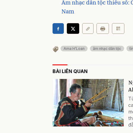
Âm nhạc dân tộc thiểu số: 
Nam
Ama H’Loan
âm nhạc dân tộc
tì
BÀI LIÊN QUAN
N
A
Từ
ca
mộ
th
đẵ