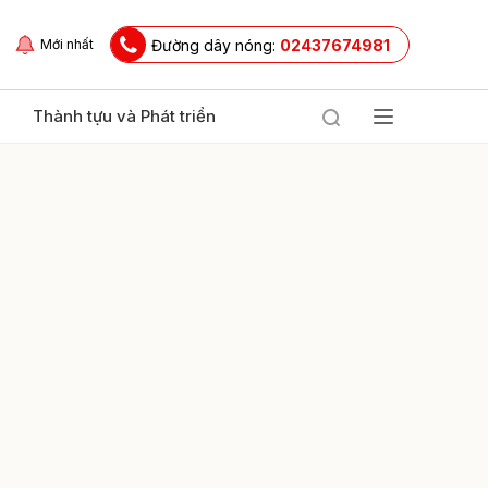
Đường dây nóng:
02437674981
Mới nhất
Thành tựu và Phát triển
ửi