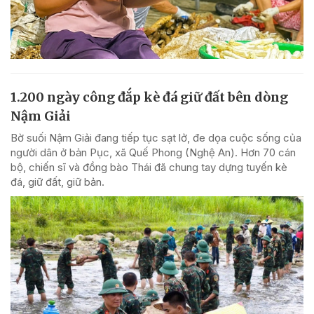
1.200 ngày công đắp kè đá giữ đất bên dòng
Nậm Giải
Bờ suối Nậm Giải đang tiếp tục sạt lở, đe dọa cuộc sống của
người dân ở bản Pục, xã Quế Phong (Nghệ An). Hơn 70 cán
bộ, chiến sĩ và đồng bào Thái đã chung tay dựng tuyến kè
đá, giữ đất, giữ bản.