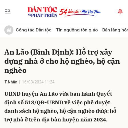
Gửi bình luận
Công tác Dân tộc
Tín ngưỡng tôn giáo
Bản làng hô
An Lão (Bình Định): Hỗ trợ xây
dựng nhà ở cho hộ nghèo, hộ cận
nghèo
T.Nhân
16/03/2024 11:24
Hủy
Gửi
UBND huyện An Lão vừa ban hành Quyết
định số 518/QĐ-UBND về việc phê duyệt
danh sách hộ nghèo, hộ cận nghèo được hỗ
trợ nhà ở trên địa bàn huyện năm 2024.