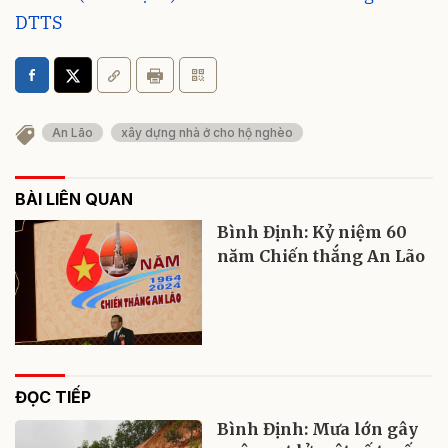
DTTS
An Lão
xây dựng nhà ở cho hộ nghèo
BÀI LIÊN QUAN
Bình Định: Kỷ niệm 60
năm Chiến thắng An Lão
ĐỌC TIẾP
Bình Định: Mưa lớn gây