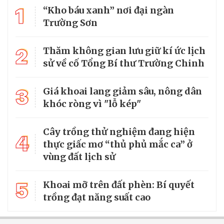
1
“Kho báu xanh” nơi đại ngàn
Trường Sơn
2
Thăm không gian lưu giữ kí ức lịch
sử về cố Tổng Bí thư Trường Chinh
3
Giá khoai lang giảm sâu, nông dân
khóc ròng vì "lỗ kép"
Cây trồng thử nghiệm đang hiện
4
thực giấc mơ “thủ phủ mắc ca” ở
vùng đất lịch sử
5
Khoai mỡ trên đất phèn: Bí quyết
trồng đạt năng suất cao