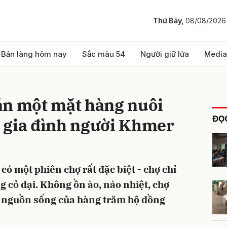
Thứ Bảy,
08/08/2026
bình luận
Bản làng hôm nay
Sắc màu 54
Người giữ lửa
Media
án một mặt hàng nuôi
ĐỌC
 gia đình người Khmer
có một phiên chợ rất đặc biệt - chợ chỉ
Hủy
G
 cỏ dại. Không ồn ào, náo nhiệt, chợ
à nguồn sống của hàng trăm hộ đồng