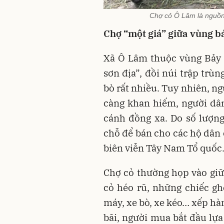
Chợ cỏ Ô Lâm là nguồn
Chợ “một giá” giữa vùng b
Xã Ô Lâm thuộc vùng Bảy 
sơn địa”, đồi núi trập trù
bò rất nhiều. Tuy nhiên, n
càng khan hiếm, người dân
cánh đồng xa. Do số lượn
chỗ để bán cho các hộ dân 
biên viễn Tây Nam Tổ quốc
Chợ cỏ thường họp vào giữ
cỏ héo rũ, những chiếc ghe
máy, xe bò, xe kéo… xếp hà
bãi, người mua bắt đầu lựa