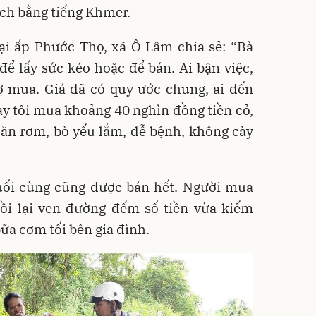
ịch bằng tiếng Khmer.
ại ấp Phước Thọ, xã Ô Lâm chia sẻ: “Bà
để lấy sức kéo hoặc để bán. Ai bận việc,
hợ mua. Giá đã có quy ước chung, ai đến
y tôi mua khoảng 40 nghìn đồng tiền cỏ,
 ăn rơm, bò yếu lắm, dễ bệnh, không cày
uối cùng cũng được bán hết. Người mua
gồi lại ven đường đếm số tiền vừa kiếm
ữa cơm tối bên gia đình.