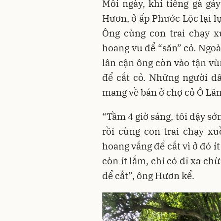
Mỗi ngày, khi tiếng gà g
Hươn, ở ấp Phước Lộc lại l
Ông cùng con trai chạy x
hoang vu để “săn” cỏ. Ngoà
lân cận ông còn vào tận vù
để cắt cỏ. Những người d
mang về bán ở chợ cỏ Ô Lâ
“Tầm 4 giờ sáng, tôi dậy s
rồi cùng con trai chạy x
hoang vắng để cắt vì ở đó í
còn ít lắm, chỉ có đi xa c
để cắt”, ông Hươn kể.