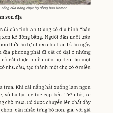
 sống của hàng chục hộ đồng bào Khmer.
án sơn địa
Núi của tỉnh An Giang có địa hình “bán
ng xen kẽ đồng bằng. Người dân nuôi trâu
guồn thức ăn tự nhiên cho trâu bò ăn ngày
 địa phương phải đi cắt cỏ dại ở những
g cỏ cắt được nhiều nên họ đem lại một
có nhu cầu, tạo thành một chợ cỏ ở miền
.
a trưa. Khi cái nắng hắt xuống làm ngọn
, vỏ lãi lại lục tục cập bến. Trên bờ, xe
ng chờ mua. Cỏ được chuyển lên chất đầy
 chọn, cân nhắc từng bó non, già, với giá