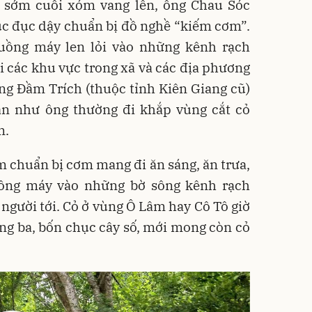
áy sớm cuối xóm vang lên, ông Chau Sóc
ục đục dậy chuẩn bị đồ nghề “kiếm cơm”.
uồng máy len lỏi vào những kênh rạch
i các khu vực trong xã và các địa phương
ng Đầm Trích (thuộc tỉnh Kiên Giang cũ)
ân như ông thường đi khắp vùng cắt cỏ
m.
ớm chuẩn bị cơm mang đi ăn sáng, ăn trưa,
uồng máy vào những bờ sông kênh rạch
t người tới. Cỏ ở vùng Ô Lâm hay Cô Tô giờ
hừng ba, bốn chục cây số, mới mong còn cỏ