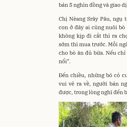
bán 5 nghìn đồng và giao d
Chị Nèang Srây Pâu, ngụ t
con ở đây ai cũng nuôi bò 
không kịp đi cắt thì ra c
sớm thì mua trước. Mỗi ngà
cho bò ăn đủ bữa. Nếu chỉ
nổi”.
Đến chiều, những bó cỏ c
vui vẻ ra về, người bán n
được, trong lòng nghĩ đến b