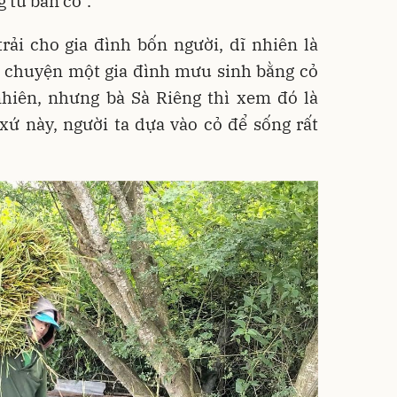
 từ bán cỏ".
rải cho gia đình bốn người, dĩ nhiên là
he chuyện một gia đình mưu sinh bằng cỏ
nhiên, nhưng bà Sà Riêng thì xem đó là
 xứ này, người ta dựa vào cỏ để sống rất