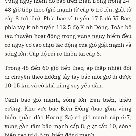
Vùng nguy hiểm do bão trên Biển Đông trong 24-
48 giờ tiếp theo (gió mạnh từ cấp 6 trở lên, giật từ
cấp 8 trở lên): Phía bắc vĩ tuyến 17,5 độ Vĩ Bắc;
phía tây kinh tuyến 112,5 độ Kinh Đông. Toàn bộ
tàu thuyền hoạt động trong vùng nguy hiểm đều
có nguy cơ cao chịu tác động của gió giật mạnh và
sóng lớn. Cấp độ rủi ro thiên tai cấp 3.
Trong 48 đến 60 giờ tiếp theo, áp thấp nhiệt đới
di chuyển theo hướng tây tây bắc mỗi giờ đi được
10-15 km và có khả năng suy yếu dần.
Cảnh báo gió mạnh, sóng lớn trên biển, triều
cường: Khu vực bắc Biển Đông (bao gồm vùng
biển quần đảo Hoàng Sa) có gió mạnh cấp 6-7,
vùng gần tâm bão mạnh cấp 8, giật cấp 10, sóng
biển cao từ 4-6 m, biển động mạnh.