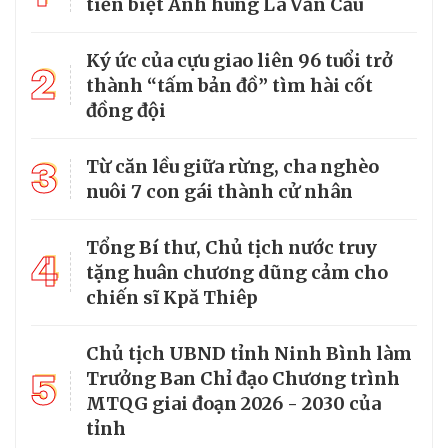
tiễn biệt Anh hùng La Văn Cầu
Ký ức của cựu giao liên 96 tuổi trở
2
thành “tấm bản đồ” tìm hài cốt
đồng đội
3
Từ căn lều giữa rừng, cha nghèo
nuôi 7 con gái thành cử nhân
Tổng Bí thư, Chủ tịch nước truy
4
tặng huân chương dũng cảm cho
chiến sĩ Kpă Thiêp
Chủ tịch UBND tỉnh Ninh Bình làm
5
Trưởng Ban Chỉ đạo Chương trình
MTQG giai đoạn 2026 - 2030 của
tỉnh