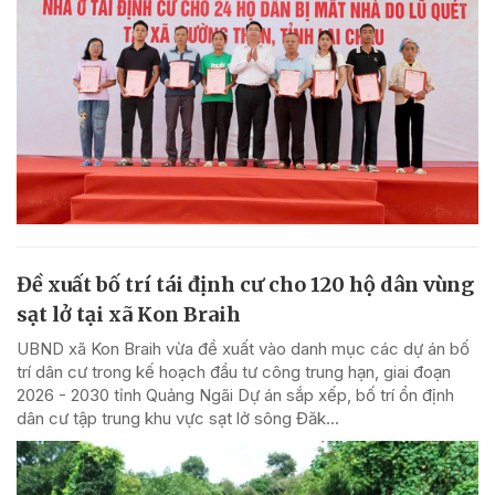
Đề xuất bố trí tái định cư cho 120 hộ dân vùng
sạt lở tại xã Kon Braih
UBND xã Kon Braih vừa đề xuất vào danh mục các dự án bố
trí dân cư trong kế hoạch đầu tư công trung hạn, giai đoạn
2026 - 2030 tỉnh Quảng Ngãi Dự án sắp xếp, bố trí ổn định
dân cư tập trung khu vực sạt lở sông Đăk...