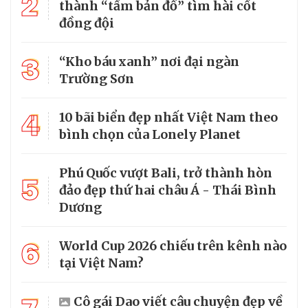
2
thành “tấm bản đồ” tìm hài cốt
đồng đội
3
“Kho báu xanh” nơi đại ngàn
Trường Sơn
4
10 bãi biển đẹp nhất Việt Nam theo
bình chọn của Lonely Planet
Phú Quốc vượt Bali, trở thành hòn
5
đảo đẹp thứ hai châu Á - Thái Bình
Dương
6
World Cup 2026 chiếu trên kênh nào
tại Việt Nam?
Cô gái Dao viết câu chuyện đẹp về