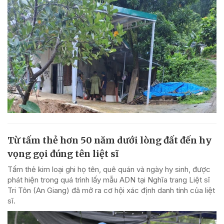
Từ tấm thẻ hơn 50 năm dưới lòng đất đến hy
vọng gọi đúng tên liệt sĩ
Tấm thẻ kim loại ghi họ tên, quê quán và ngày hy sinh, được
phát hiện trong quá trình lấy mẫu ADN tại Nghĩa trang Liệt sĩ
Tri Tôn (An Giang) đã mở ra cơ hội xác định danh tính của liệt
sĩ.