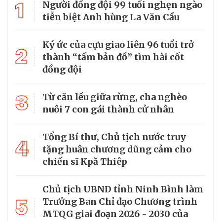
1
Người đồng đội 99 tuổi nghẹn ngào
tiễn biệt Anh hùng La Văn Cầu
Ký ức của cựu giao liên 96 tuổi trở
2
thành “tấm bản đồ” tìm hài cốt
đồng đội
3
Từ căn lều giữa rừng, cha nghèo
nuôi 7 con gái thành cử nhân
Tổng Bí thư, Chủ tịch nước truy
4
tặng huân chương dũng cảm cho
chiến sĩ Kpă Thiêp
Chủ tịch UBND tỉnh Ninh Bình làm
5
Trưởng Ban Chỉ đạo Chương trình
MTQG giai đoạn 2026 - 2030 của