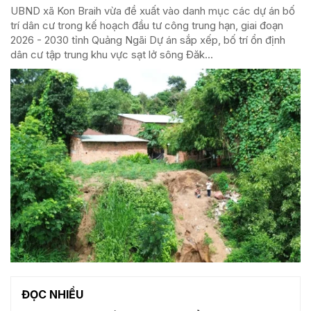
UBND xã Kon Braih vừa đề xuất vào danh mục các dự án bố
trí dân cư trong kế hoạch đầu tư công trung hạn, giai đoạn
2026 - 2030 tỉnh Quảng Ngãi Dự án sắp xếp, bố trí ổn định
dân cư tập trung khu vực sạt lở sông Đăk...
ĐỌC NHIỀU