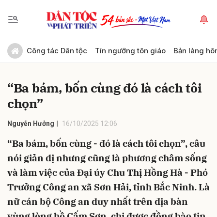
Gửi bình luận
Công tác Dân tộc
Tín ngưỡng tôn giáo
Bản làng hô
“Ba bám, bốn cùng đó là cách tôi
chọn”
Nguyễn Hưởng
16/10/2025 12:06
“Ba bám, bốn cùng - đó là cách tôi chọn”, câu
Hủy
Gửi
nói giản dị nhưng cũng là phương châm sống
và làm việc của Đại úy Chu Thị Hồng Hà - Phó
Trưởng Công an xã Sơn Hải, tỉnh Bắc Ninh. Là
nữ cán bộ Công an duy nhất trên địa bàn
vùng lòng hồ Cấm Sơn, chị được đồng bào tin