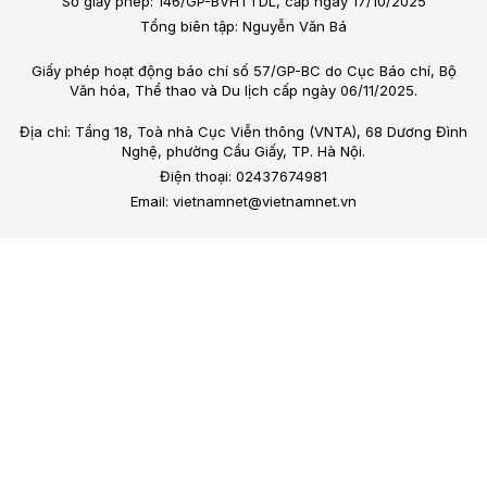
Số giấy phép: 146/GP-BVHTTDL, cấp ngày 17/10/2025
Tổng biên tập: Nguyễn Văn Bá
Giấy phép hoạt động báo chí số 57/GP-BC do Cục Báo chí, Bộ
Văn hóa, Thể thao và Du lịch cấp ngày 06/11/2025.
Địa chỉ: Tầng 18, Toà nhà Cục Viễn thông (VNTA), 68 Dương Đình
Nghệ, phường Cầu Giấy, TP. Hà Nội.
Điện thoại: 02437674981
Email: vietnamnet@vietnamnet.vn