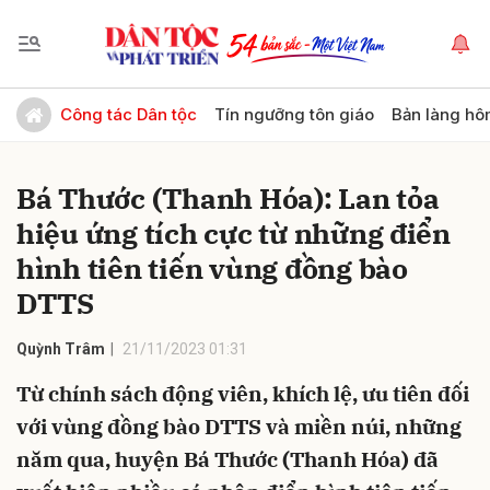
Gửi bình luận
Công tác Dân tộc
Tín ngưỡng tôn giáo
Bản làng hô
Bá Thước (Thanh Hóa): Lan tỏa
hiệu ứng tích cực từ những điển
hình tiên tiến vùng đồng bào
DTTS
Hủy
Gửi
Quỳnh Trâm
21/11/2023 01:31
Từ chính sách động viên, khích lệ, ưu tiên đối
với vùng đồng bào DTTS và miền núi, những
năm qua, huyện Bá Thước (Thanh Hóa) đã