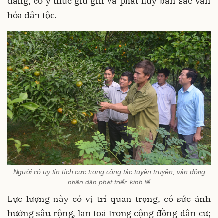
đáng; có ý thức giữ gìn và phát huy bản sắc văn
hóa dân tộc.
Người có uy tín tích cực trong công tác tuyên truyền, vận động
nhân dân phát triển kinh tế
Lực lượng này có vị trí quan trọng, có sức ảnh
hưởng sâu rộng, lan toả trong cộng đồng dân cư;