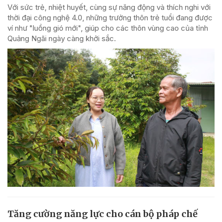
Với sức trẻ, nhiệt huyết, cùng sự năng động và thích nghi với
thời đại công nghệ 4.0, những trưởng thôn trẻ tuổi đang được
ví như "luồng gió mới", giúp cho các thôn vùng cao của tỉnh
Quảng Ngãi ngày càng khởi sắc.
Tăng cường năng lực cho cán bộ pháp chế