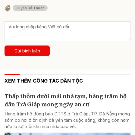
Huyện Bá Thước
Gửi bình luận
XEM THÊM CÔNG TÁC DÂN TỘC
Thấp thỏm dưới mái nhà tạm, hàng trăm hộ
dân Trà Giáp mong ngày an cư
Hàng trăm hộ đồng bào DTTS ở Trà Giáp, TP. Đà Nẵng mong
sớm có nơi ở ổn định để yên tâm cuộc sống, không còn nơm
nớp lo sợ mỗi khi mùa mưa bão về.