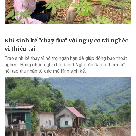
Khi sinh kế "chạy đua" với nguy cơ tái nghèo
vì thiên tai
Trao sinh kế thay vì hỗ trợ ngắn hạn để giúp đồng bào thoát
nghèo. Hàng chục nghìn hộ dân ở Nghệ An đã có thêm cơ
hội tạo thu nhập từ các mô hình sinh kế.