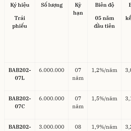
Ký hiệu
Số lượng
Kỳ
Biên độ
hạn
Trái
05 năm
k
phiếu
đầu tiên
BAB202-
6.000.000
07
1,2%/năm
3
07L
năm
BAB202-
6.000.000
07
1,5%/năm
3
07C
năm
BAB202-
3.000.000
08
1,9%/năm
3