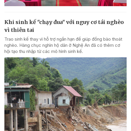
Khi sinh kế "chạy đua" với nguy cơ tái nghèo
vì thiên tai
Trao sinh kế thay vì hỗ trợ ngắn hạn để giúp đồng bào thoát
nghèo. Hàng chục nghìn hộ dân ở Nghệ An đã có thêm cơ
hội tạo thu nhập từ các mô hình sinh kế.