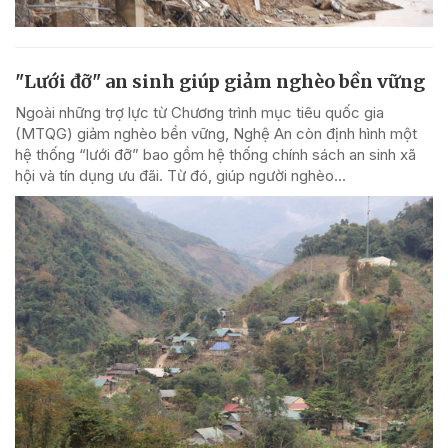
"Lưới đỡ" an sinh giúp giảm nghèo bền vững
Ngoài những trợ lực từ Chương trình mục tiêu quốc gia
(MTQG) giảm nghèo bền vững, Nghệ An còn định hình một
hệ thống “lưới đỡ” bao gồm hệ thống chính sách an sinh xã
hội và tín dụng ưu đãi. Từ đó, giúp người nghèo...