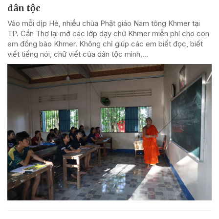
dân tộc
Vào mỗi dịp Hè, nhiều chùa Phật giáo Nam tông Khmer tại
TP. Cần Thơ lại mở các lớp dạy chữ Khmer miễn phí cho con
em đồng bào Khmer. Không chỉ giúp các em biết đọc, biết
viết tiếng nói, chữ viết của dân tộc mình,...