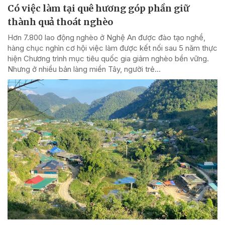
Có việc làm tại quê hương góp phần giữ
thành quả thoát nghèo
Hơn 7.800 lao động nghèo ở Nghệ An được đào tạo nghề,
hàng chục nghìn cơ hội việc làm được kết nối sau 5 năm thực
hiện Chương trình mục tiêu quốc gia giảm nghèo bền vững.
Nhưng ở nhiều bản làng miền Tây, người trẻ...