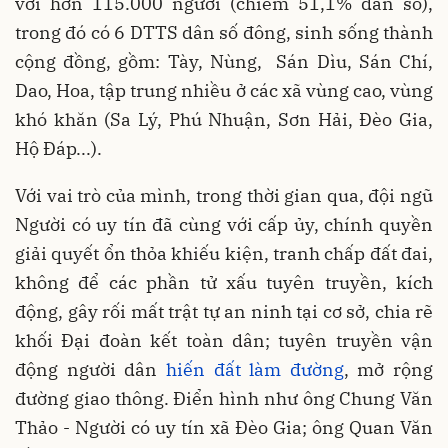
với hơn 115.000 người (chiếm 51,1% dân số),
trong đó có 6 DTTS dân số đông, sinh sống thành
cộng đồng, gồm: Tày, Nùng, Sán Dìu, Sán Chí,
Dao, Hoa, tập trung nhiều ở các xã vùng cao, vùng
khó khăn (Sa Lý, Phú Nhuận, Sơn Hải, Đèo Gia,
Hộ Đáp...).
Với vai trò của mình, trong thời gian qua, đội ngũ
Người có uy tín đã cùng với cấp ủy, chính quyền
giải quyết ổn thỏa khiếu kiện, tranh chấp đất đai,
không để các phần tử xấu tuyên truyền, kích
động, gây rối mất trật tự an ninh tại cơ sở, chia rẽ
khối Đại đoàn kết toàn dân; tuyên truyền vận
động người dân
hiến đất làm đường
, mở rộng
đường giao thông. Điển hình như ông Chung Văn
Thảo - Người có uy tín xã Đèo Gia; ông Quan Văn