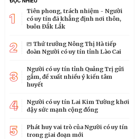
ĐỌC NHIỀU
Tiên phong, trách nhiệm - Người
1
có uy tín đã khẳng định nơi thôn,
buôn Đắk Lắk
2
Thứ trưởng Nông Thị Hà tiếp
đoàn Người có uy tín tỉnh Lào Cai
Người có uy tín tỉnh Quảng Trị gửi
3
gắm, đề xuất nhiều ý kiến tâm
huyết
4
Người có uy tín Lai Kim Tường khơi
dậy sức mạnh cộng đồng
5
Phát huy vai trò của Người có uy tín
trong giai đoạn mới