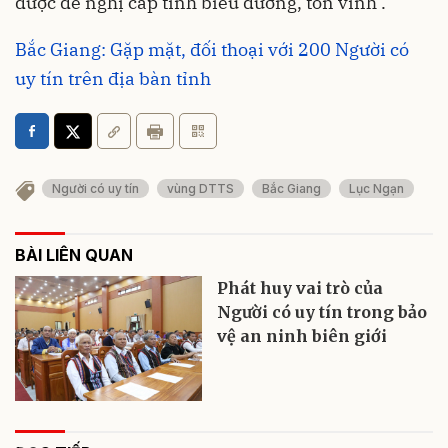
được đề nghị cấp tỉnh biểu dương, tôn vinh .
Bắc Giang: Gặp mặt, đối thoại với 200 Người có
uy tín trên địa bàn tỉnh
Người có uy tín
vùng DTTS
Bắc Giang
Lục Ngạn
BÀI LIÊN QUAN
Phát huy vai trò của
Người có uy tín trong bảo
vệ an ninh biên giới