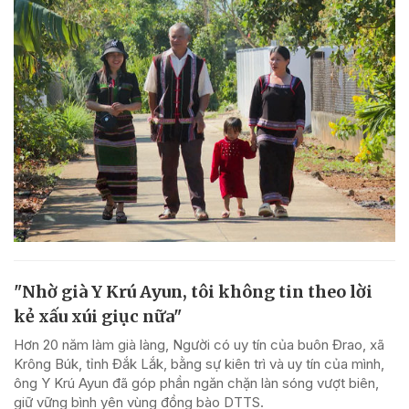
"Nhờ già Y Krú Ayun, tôi không tin theo lời
kẻ xấu xúi giục nữa"
Hơn 20 năm làm già làng, Người có uy tín của buôn Đrao, xã
Krông Búk, tỉnh Đắk Lắk, bằng sự kiên trì và uy tín của mình,
ông Y Krú Ayun đã góp phần ngăn chặn làn sóng vượt biên,
giữ vững bình yên vùng đồng bào DTTS.