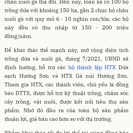
chăn nuôi gà thả đồi. Đến nay, toàn xã có 100 hộ
trồng dứa với khoảng 150 ha, gần 2 chục hộ chăn
nuôi gà với quy mô 6 - 10 nghìn con/lứa; các hộ
này đều có thu nhập từ 150 - 200 triệu
đồng/năm.
Để khai thác thế mạnh này, mở rộng diện tích
trồng dứa và nuôi gà, tháng 7/2021, UBND xã
định hướng, hỗ trợ các
hộ thành lập HTX
Dứa
sạch Hương Sơn và HTX Gà núi Hương Sơn.
Tham gia HTX, các thành viên, chủ yếu là đồng
bào DTTS, được hỗ trợ kỹ thuật trồng, chăm sóc
cây trồng, vật nuôi, được kết nối tiêu thụ sản
phẩm. Nhờ đó đầu ra của toàn bộ sản phẩm
thuận lợi, giá bán cao hơn so với thị trường.
Nhằm khai thác tối đa lợi thế tại vùng đồng bào