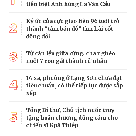
1
tiễn biệt Anh hùng La Văn Cầu
Ký ức của cựu giao liên 96 tuổi trở
2
thành “tấm bản đồ” tìm hài cốt
đồng đội
3
Từ căn lều giữa rừng, cha nghèo
nuôi 7 con gái thành cử nhân
14 xã, phường ở Lạng Sơn chưa đạt
4
tiêu chuẩn, có thể tiếp tục được sắp
xếp
Tổng Bí thư, Chủ tịch nước truy
5
tặng huân chương dũng cảm cho
chiến sĩ Kpă Thiêp