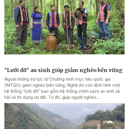
"Lưới đỡ" an sinh giúp giảm nghèo bền vững
Ngoài những trợ lực từ Chương trình mục tiêu quốc gia
(MTQG) giảm nghèo bền vững, Nghệ An còn định hình một
hệ thống “lưới đỡ” bao gồm hệ thống chính sách an sinh xã
hội và tín dụng ưu đãi. Từ đó, giúp người nghèo...