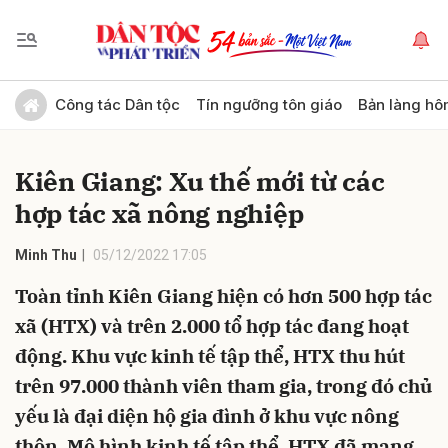
Gửi bình luận
Công tác Dân tộc
Tín ngưỡng tôn giáo
Bản làng hô
Kiên Giang: Xu thế mới từ các
hợp tác xã nông nghiệp
Minh Thu
05/12/2022 17:05
Toàn tỉnh Kiên Giang hiện có hơn 500 hợp tác
Hủy
Gửi
xã (HTX) và trên 2.000 tổ hợp tác đang hoạt
động. Khu vực kinh tế tập thể, HTX thu hút
trên 97.000 thành viên tham gia, trong đó chủ
yếu là đại diện hộ gia đình ở khu vực nông
thôn. Mô hình kinh tế tập thể, HTX đã mang