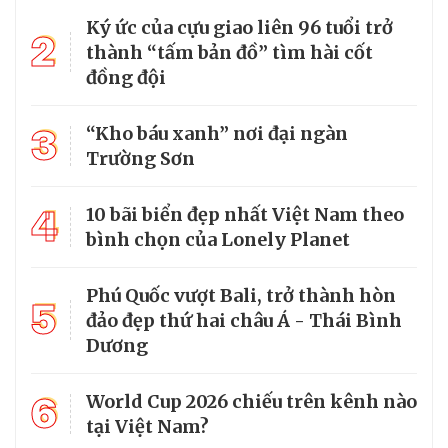
Ký ức của cựu giao liên 96 tuổi trở
2
thành “tấm bản đồ” tìm hài cốt
đồng đội
3
“Kho báu xanh” nơi đại ngàn
Trường Sơn
4
10 bãi biển đẹp nhất Việt Nam theo
bình chọn của Lonely Planet
Phú Quốc vượt Bali, trở thành hòn
5
đảo đẹp thứ hai châu Á - Thái Bình
Dương
6
World Cup 2026 chiếu trên kênh nào
tại Việt Nam?