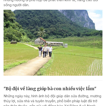
sống người dân.
"Bộ đội về làng giúp bà con nhiều việc lắm"
Những ngày này, hình ảnh bộ đội giúp dân sửa đường, mương
thủy lợi, sửa nhà và tuyên truyền, phổ biến pháp luật đã trở
nên thân thuộc, gần gũi với đồng bào Xơ Đăng ở xã Ngọk