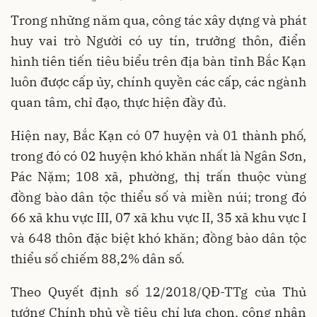
Trong những năm qua, công tác xây dựng và phát
huy vai trò Người có uy tín, trưởng thôn, điển
hình tiên tiến tiêu biểu trên địa bàn tỉnh Bắc Kạn
luôn được cấp ủy, chính quyền các cấp, các ngành
quan tâm, chỉ đạo, thực hiện đầy đủ.
Hiện nay, Bắc Kạn có 07 huyện và 01 thành phố,
trong đó có 02 huyện khó khăn nhất là Ngân Sơn,
Pác Nặm; 108 xã, phường, thị trấn thuộc vùng
đồng bào dân tộc thiểu số và miền núi; trong đó
66 xã khu vực III, 07 xã khu vực II, 35 xã khu vực I
và 648 thôn đặc biệt khó khăn; đồng bào dân tộc
thiểu số chiếm 88,2% dân số.
Theo Quyết định số 12/2018/QĐ-TTg của Thủ
tướng Chính phủ về tiêu chí lựa chọn, công nhận