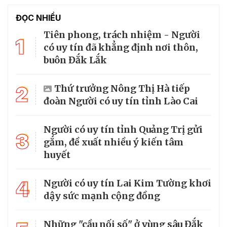
ĐỌC NHIỀU
Tiên phong, trách nhiệm - Người
1
có uy tín đã khẳng định nơi thôn,
buôn Đắk Lắk
2
Thứ trưởng Nông Thị Hà tiếp
đoàn Người có uy tín tỉnh Lào Cai
Người có uy tín tỉnh Quảng Trị gửi
3
gắm, đề xuất nhiều ý kiến tâm
huyết
4
Người có uy tín Lai Kim Tường khơi
dậy sức mạnh cộng đồng
Những "cầu nối số" ở vùng sâu Đắk