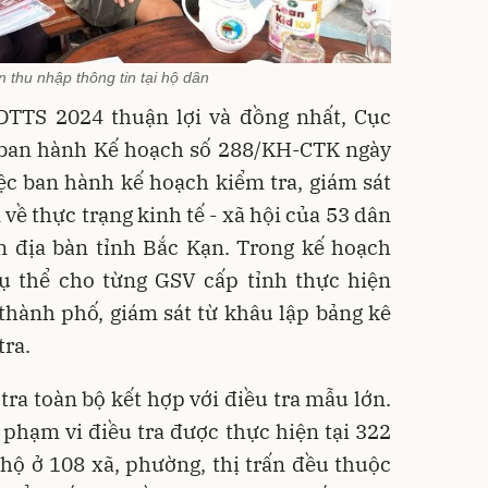
ên thu nhập thông tin tại hộ dân
 DTTS 2024 thuận lợi và đồng nhất, Cục
 ban hành Kế hoạch số 288/KH-CTK ngày
ệc ban hành kế hoạch kiểm tra, giám sát
 về thực trạng kinh tế - xã hội của 53 dân
n địa bàn tỉnh Bắc Kạn. Trong kế hoạch
cụ thể cho từng GSV cấp tỉnh thực hiện
thành phố, giám sát từ khâu lập bảng kê
tra.
tra toàn bộ kết hợp với điều tra mẫu lớn.
 phạm vi điều tra được thực hiện tại 322
hộ ở 108 xã, phường, thị trấn đều thuộc