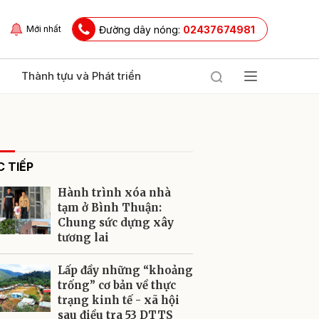
Đường dây nóng:
02437674981
Mới nhất
Thành tựu và Phát triển
 TIẾP
Hành trình xóa nhà
tạm ở Bình Thuận:
Chung sức dựng xây
tương lai
ửi
Lấp đầy những “khoảng
trống” cơ bản về thực
trạng kinh tế - xã hội
sau điều tra 53 DTTS