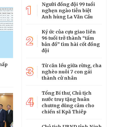
Người đồng đội 99 tuổi
1
nghẹn ngào tiễn biệt
Anh hùng La Văn Cầu
Ký ức của cựu giao liên
2
96 tuổi trở thành “tấm
bản đồ” tìm hài cốt đồng
đội
thấp
Từ căn lều giữa rừng, cha
3
nghèo nuôi 7 con gái
thành cử nhân
Tổng Bí thư, Chủ tịch
4
nước truy tặng huân
chương dũng cảm cho
chiến sĩ Kpă Thiêp
Chủ tịch UBND tỉnh Ninh