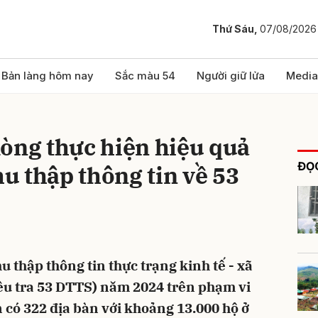
Thứ Sáu,
07/08/2026
bình luận
Bản làng hôm nay
Sắc màu 54
Người giữ lửa
Media
òng thực hiện hiệu quả
ĐỌC
hu thập thông tin về 53
Hủy
G
u thập thông tin thực trạng kinh tế - xã
Điều tra 53 DTTS) năm 2024 trên phạm vi
 có 322 địa bàn với khoảng 13.000 hộ ở