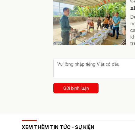
C
n
Dù
n
c
kh
tr
Gửi bình luận
XEM THÊM TIN TỨC - SỰ KIỆN