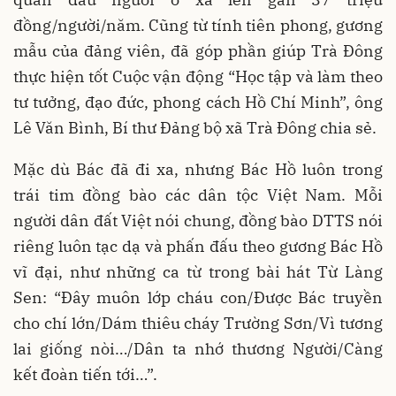
đồng/người/năm. Cũng từ tính tiên phong, gương
mẫu của đảng viên, đã góp phần giúp Trà Đông
thực hiện tốt Cuộc vận động “Học tập và làm theo
tư tưởng, đạo đức, phong cách Hồ Chí Minh”, ông
Lê Văn Bình, Bí thư Đảng bộ xã Trà Đông chia sẻ.
Mặc dù Bác đã đi xa, nhưng Bác Hồ luôn trong
trái tim đồng bào các dân tộc Việt Nam. Mỗi
người dân đất Việt nói chung, đồng bào DTTS nói
riêng luôn tạc dạ và phấn đấu theo gương Bác Hồ
vĩ đại, như những ca từ trong bài hát Từ Làng
Sen: “Đây muôn lớp cháu con/Được Bác truyền
cho chí lớn/Dám thiêu cháy Trường Sơn/Vì tương
lai giống nòi…/Dân ta nhớ thương Người/Càng
kết đoàn tiến tới…”.