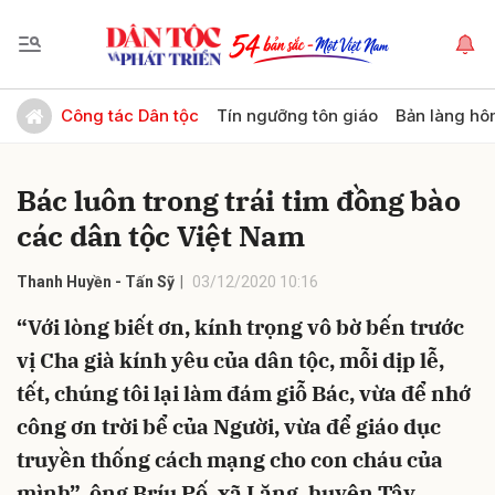
Gửi bình luận
Công tác Dân tộc
Tín ngưỡng tôn giáo
Bản làng hô
Bác luôn trong trái tim đồng bào
các dân tộc Việt Nam
Thanh Huyền - Tấn Sỹ
03/12/2020 10:16
“Với lòng biết ơn, kính trọng vô bờ bến trước
Hủy
Gửi
vị Cha già kính yêu của dân tộc, mỗi dịp lễ,
tết, chúng tôi lại làm đám giỗ Bác, vừa để nhớ
công ơn trời bể của Người, vừa để giáo dục
truyền thống cách mạng cho con cháu của
mình”, ông Bríu Pố, xã Lăng, huyện Tây