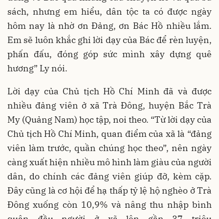
sách, nhưng em hiểu, dân tộc ta có được ngày
hôm nay là nhờ ơn Đảng, ơn Bác Hồ nhiều lắm.
Em sẽ luôn khắc ghi lời dạy của Bác để rèn luyện,
phấn đấu, đóng góp sức mình xây dựng quê
hương” Ly nói.
Lời dạy của Chủ tịch Hồ Chí Minh đã và được
nhiều đảng viên ở xã Trà Đông, huyện Bắc Trà
My (Quảng Nam) học tập, noi theo. “Từ lời dạy của
Chủ tịch Hồ Chí Minh, quan điểm của xã là “đảng
viên làm trước, quần chúng học theo”, nên ngày
càng xuất hiện nhiều mô hình làm giàu của người
dân, do chính các đảng viên giúp đỡ, kèm cặp.
Đây cũng là cơ hội để hạ thấp tỷ lệ hộ nghèo ở Trà
Đông xuống còn 10,9% và nâng thu nhập bình
quân đầu người ở xã lên gần 37 triệu