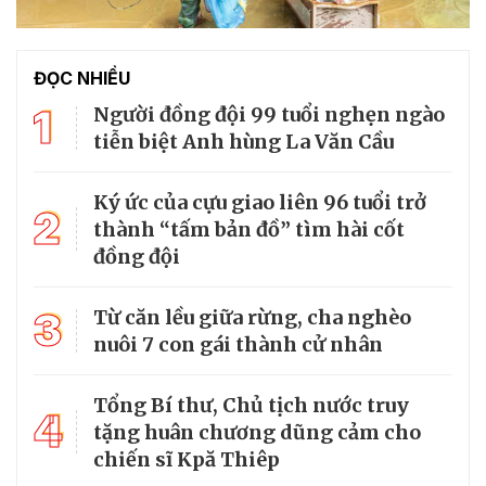
ĐỌC NHIỀU
1
Người đồng đội 99 tuổi nghẹn ngào
tiễn biệt Anh hùng La Văn Cầu
Ký ức của cựu giao liên 96 tuổi trở
2
thành “tấm bản đồ” tìm hài cốt
đồng đội
3
Từ căn lều giữa rừng, cha nghèo
nuôi 7 con gái thành cử nhân
Tổng Bí thư, Chủ tịch nước truy
4
tặng huân chương dũng cảm cho
chiến sĩ Kpă Thiêp