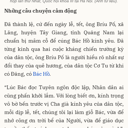
họp lần thứ Nhất, Quốc hội khóa III tại Hà Nội. (Ảnh tư liệu).
Những câu chuyện cảm động
Đã thành lệ, cứ đến ngày lễ, tết, ông Bríu Pố, xã
Lăng, huyện Tây Giang, tỉnh Quảng Nam lại
chuẩn bị mâm cỗ để cúng Bác Hồ kính yêu. Đã
từng kinh qua hai cuộc kháng chiến trường kỳ
của dân tộc, ông Bríu Pố là người hiểu rõ nhất sự
đổi thay của quê hương, của dân tộc Cơ Tu từ khi
có Đảng, có
Bác Hồ
.
“Lúc Bác đọc Tuyên ngôn độc lập, Nhân dân ai
cũng phấn khởi lắm. Với lòng biết ơn, kính trọng
vô bờ bến trước vị Cha già kính yêu của dân tộc,
mỗi dịp lễ, tết, chúng tôi lại làm giỗ Bác, vừa để
nhớ công ơn trời bể của Người, vừa để giáo dục