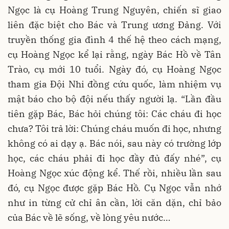
Ngọc là cụ Hoàng Trung Nguyên, chiến sĩ giao
liên đặc biệt cho Bác và Trung ương Đảng. Với
truyền thống gia đình 4 thế hệ theo cách mạng,
cụ Hoàng Ngọc kể lại rằng, ngày Bác Hồ về Tân
Trào, cụ mới 10 tuổi. Ngày đó, cụ Hoàng Ngọc
tham gia Đội Nhi đồng cứu quốc, làm nhiệm vụ
mật báo cho bộ đội nếu thấy người lạ. “Lần đầu
tiên gặp Bác, Bác hỏi chúng tôi: Các cháu đi học
chưa? Tôi trả lời: Chúng cháu muốn đi học, nhưng
không có ai dạy ạ. Bác nói, sau này có trường lớp
học, các cháu phải đi học đầy đủ đấy nhé”, cụ
Hoàng Ngọc xúc động kể. Thế rồi, nhiều lần sau
đó, cụ Ngọc được gặp Bác Hồ. Cụ Ngọc vẫn nhớ
như in từng cử chỉ ân cần, lời căn dặn, chỉ bảo
của Bác về lẽ sống, về lòng yêu nước…