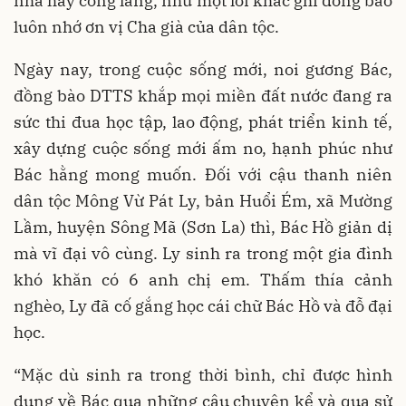
nhà hay cổng làng, như một lời khắc ghi đồng bào
luôn nhớ ơn vị Cha già của dân tộc.
Ngày nay, trong cuộc sống mới, noi gương Bác,
đồng bào DTTS khắp mọi miền đất nước đang ra
sức thi đua học tập, lao động, phát triển kinh tế,
xây dựng cuộc sống mới ấm no, hạnh phúc như
Bác hằng mong muốn. Đối với cậu thanh niên
dân tộc Mông Vừ Pát Ly, bản Huổi Ém, xã Mường
Lầm, huyện Sông Mã (Sơn La) thì, Bác Hồ giản dị
mà vĩ đại vô cùng. Ly sinh ra trong một gia đình
khó khăn có 6 anh chị em. Thấm thía cảnh
nghèo, Ly đã cố gắng học cái chữ Bác Hồ và đỗ đại
học.
“Mặc dù sinh ra trong thời bình, chỉ được hình
dung về Bác qua những câu chuyện kể và qua sử