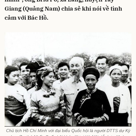
Giang (Quảng Nam) chia sẻ khi nói về tình
cảm với Bác Hồ.
Chủ tịch Hồ Chí Minh với đại biểu Quốc hội là người DTTS dự Kỳ