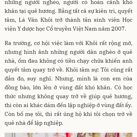
những người nghèo, người có hoàn cảnh khó
khăn tại quê hương. Bằng tất cả sự kiên trì, quyết
tâm, Lá Văn Khôi trở thành tân sinh viên Học
viện Y dược học Cổ truyền Việt Nam năm 2007.
Ra trường, cơ hội việc làm với Khôi rất rộng mở,
nhưng hình ảnh những người dân nghèo ở quê
nhà, ốm đau không có tiền chạy chữa khiến anh
quyết tâm quay trở về. Khôi tâm sự: Tôi cũng rất
đắn đo, suy nghĩ. Nhưng, mình là con em của
đồng bào, lớn lên ở vùng đất khó khăn. Có học
thức nhưng không quay trở về giúp quê hương,
thì còn ai khác dám đến lập nghiệp ở vùng đất ấy.
Còn bố mẹ tôi, thì rất ủng hộ khi tôi chọn trở về
quê nhà để lập nghiệp.