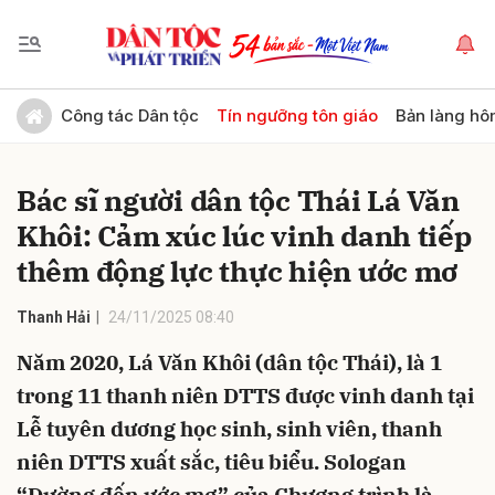
Gửi bình luận
Công tác Dân tộc
Tín ngưỡng tôn giáo
Bản làng hô
Bác sĩ người dân tộc Thái Lá Văn
Khôi: Cảm xúc lúc vinh danh tiếp
thêm động lực thực hiện ước mơ
Thanh Hải
24/11/2025 08:40
Hủy
Gửi
Năm 2020, Lá Văn Khôi (dân tộc Thái), là 1
trong 11 thanh niên DTTS được vinh danh tại
Lễ tuyên dương học sinh, sinh viên, thanh
niên DTTS xuất sắc, tiêu biểu. Sologan