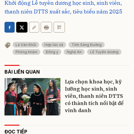
Khởi động Lễ tuyên dương học sinh, sinh viên,
thanh niên DTTS xuất sắc, tiêu biểu năm 2025
Lá Văn Khôi
Hợp tác xã
Tĩnh Sáng Đường
Phòng khám
Đông y
Nghệ An
Lễ Tuyên dương
BÀI LIÊN QUAN
Lựa chọn khoa học, kỹ
lưỡng học sinh, sinh
viên, thanh niên DTTS
có thành tích nổi bật để
vinh danh
ĐỌC TIẾP