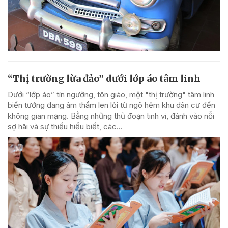
“Thị trường lừa đảo” dưới lớp áo tâm linh
Dưới “lớp áo” tín ngưỡng, tôn giáo, một "thị trường" tâm linh
biến tướng đang âm thầm len lỏi từ ngõ hẻm khu dân cư đến
không gian mạng. Bằng những thủ đoạn tinh vi, đánh vào nỗi
sợ hãi và sự thiếu hiểu biết, các...