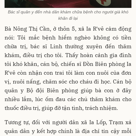
Bác sĩ quân y đến nhà dân khám chữa bệnh cho người già khó
khăn đi lại
Bà Nông Thị Cần, ở thôn 5, xã Ia R’vê cảm động
nói: Tôi mắc bệnh hiểm nghèo không có tiền
chữa trị, bác sĩ Linh thường xuyên đến thăm
khám, điều trị cho tôi. Thấy hoàn cảnh gia đình
tôi khó khăn, cán bộ, chiến sĩ Đồn Biên phòng Ia
R’vê còn nhận con trai tôi làm con nuôi của đơn
vị, nuôi nấng, chăm sóc cho cháu đi học. Cán bộ
quân y Bộ đội Biên phòng giúp bà con ở đây
nhiều lắm, lúc ốm đau các chú thăm khám cho
thuốc điều trị, giúp đỡ tận tình, trách nhiệm.
Tương tự, đối với người dân xã Ia Lốp, Trạm xá
quân dân y kết hợp chính là địa chỉ tin cậy mỗi