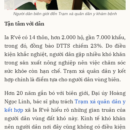
Người dân biên giới đến Trạm xá quân dân y khám bệnh
Tận tâm với dân
Ia R’vê có 14 thôn, hơn 2.000 hộ, gần 7.000 khẩu,
trong đó, đồng bào DTTS chiếm 23%. Do điều
kiện khắc nghiệt, người dân gặp nhiều khó khăn
trong sản xuất nông nghiệp nên việc chăm sóc
sức khỏe còn hạn chế. Trạm xá quân dân y kết
hợp chính là điểm tựa cho người dân vùng biên.
Hơn 20 năm gắn bó với biên giới, Đại úy Hoàng
Ngọc Linh, bác sĩ phụ trách
Trạm xá quân dân y
kết hợp
xã Ia R’vê hiểu rõ những gian truân của
người dân vùng đất khó này. Kinh tế khó khăn
nên người dân nơi đây cũng không có điều kiện