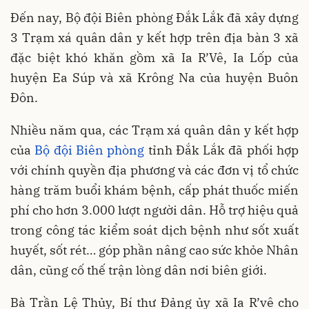
Đến nay, Bộ đội Biên phòng Đắk Lắk đã xây dựng
3 Trạm xá quân dân y kết hợp trên địa bàn 3 xã
đặc biệt khó khăn gồm xã Ia R’Vê, Ia Lốp của
huyện Ea Súp và xã Krông Na của huyện Buôn
Đôn.
Nhiều năm qua, các Trạm xá quân dân y kết hợp
của
Bộ đội Biên phòng
tỉnh Đắk Lắk đã phối hợp
với chính quyền địa phương và các đơn vị tổ chức
hàng trăm buổi khám bệnh, cấp phát thuốc miến
phí cho hơn 3.000 lượt người dân. Hỗ trợ hiệu quả
trong công tác kiểm soát dịch bệnh như sốt xuất
huyết, sốt rét… góp phần nâng cao sức khỏe Nhân
dân, cũng cố thế trận lòng dân nơi biên giới.
Bà Trần Lệ Thủy, Bí thư Đảng ủy xã Ia R’vê cho