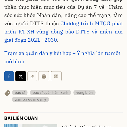
phần thực hiện mục tiêu của Dự án 7 về “Chăm
sóc sức khỏe Nhân dân, nâng cao thể trạng, tầm
vóc người DTTS thuộc
Chương trình MTQG phát
triển KT-XH vùng đồng bào DTTS và miền núi
giai đoạn 2021 - 2030
.
Trạm xá quân dân y kết hợp – Ý nghĩa lớn từ một
mô hình
bác sĩ
bác sĩ quân hàm xanh
vùng biên
trạm xá quân dân y
BÀI LIÊN QUAN