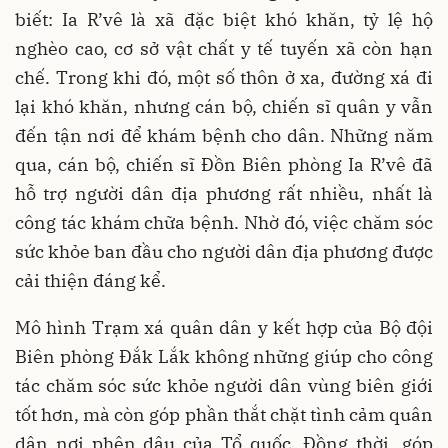
biết: Ia R’vê là xã đặc biệt khó khăn, tỷ lệ hộ
nghèo cao, cơ sở vật chất y tế tuyến xã còn hạn
chế. Trong khi đó, một số thôn ở xa, đường xá đi
lại khó khăn, nhưng cán bộ, chiến sĩ quân y vẫn
đến tận nơi để khám bệnh cho dân. Những năm
qua, cán bộ, chiến sĩ Đồn Biên phòng Ia R’vê đã
hỗ trợ người dân địa phương rất nhiều, nhất là
công tác khám chữa bệnh. Nhờ đó, việc chăm sóc
sức khỏe ban đầu cho người dân địa phương được
cải thiện đáng kể.
Mô hình Trạm xá quân dân y kết hợp của Bộ đội
Biên phòng Đắk Lắk không những giúp cho công
tác chăm sóc sức khỏe người dân vùng biên giới
tốt hơn, mà còn góp phần thắt chặt tình cảm quân
dân nơi phên dậu của Tổ quốc. Đồng thời, góp