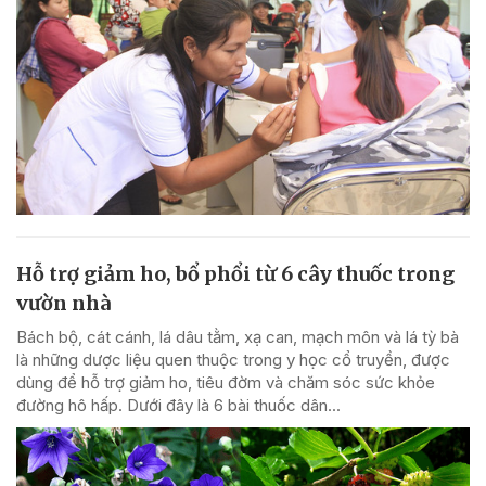
Hỗ trợ giảm ho, bổ phổi từ 6 cây thuốc trong
vườn nhà
Bách bộ, cát cánh, lá dâu tằm, xạ can, mạch môn và lá tỳ bà
là những dược liệu quen thuộc trong y học cổ truyền, được
dùng để hỗ trợ giảm ho, tiêu đờm và chăm sóc sức khỏe
đường hô hấp. Dưới đây là 6 bài thuốc dân...