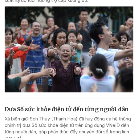
xuất hạ độ tuổi hưởng trợ cấp xuống 65.
Đưa Sổ sức khỏe điện tử đến từng người dân
Xã biên giới Sơn Thủy (Thanh Hóa) đã huy động cả hệ thống
chính trị đưa Sổ sức khỏe điện tử trên ứng dụng VNeID đến
từng người dân, góp phần thúc đẩy chuyển đổi số trong lĩnh