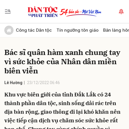
Gửi bình luận
Công tác Dân tộc
Tín ngưỡng tôn giáo
Bản làng hô
Bác sĩ quân hàm xanh chung tay
vì sức khỏe của Nhân dân miền
biên viễn
Lê Hường
23/12/2022 06:46
Hủy
Gửi
Khu vực biên giới của tỉnh Đắk Lắk có 24
thành phần dân tộc, sinh sống dải rác trên
địa bàn rộng, giao thông đi lại khó khăn nên
việc tiếp cận dịch vụ chăm sóc sức khỏe rất