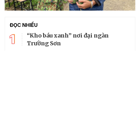
ĐỌC NHIỀU
1
“Kho báu xanh” nơi đại ngàn
Trường Sơn
2
Thăm không gian lưu giữ kí ức lịch
sử về cố Tổng Bí thư Trường Chinh
3
Giá khoai lang giảm sâu, nông dân
khóc ròng vì "lỗ kép"
4
Mùi tàu: Vị thuốc đa năng trong
vườn nhà
Cây trồng thử nghiệm đang hiện