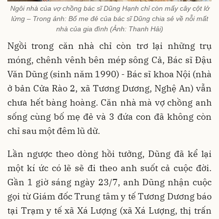
Ngôi nhà của vợ chồng bác sĩ Dũng Hạnh chỉ còn mấy cây cột lở
lửng – Trong ảnh: Bố me đẻ của bác sĩ Dũng chia sẻ về nỗi mất
nhà của gia đình (Ảnh: Thanh Hải)
Ngồi trong căn nhà chỉ còn trơ lại những trụ
móng, chênh vênh bên mép sông Cả, Bác sĩ Đậu
Văn Dũng (sinh năm 1990) - Bác sĩ khoa Nội (nhà
ở bản Cửa Rào 2, xã Tương Dương, Nghệ An) vẫn
chưa hết bàng hoàng. Căn nhà mà vợ chồng anh
sống cùng bố mẹ đẻ và 3 đứa con đã không còn
chỉ sau một đêm lũ dữ.
Lần ngược theo dòng hồi tưởng, Dũng đã kể lại
một kí ức có lẽ sẽ đi theo anh suốt cả cuộc đời.
Gần 1 giờ sáng ngày 23/7, anh Dũng nhận cuộc
gọi từ Giám đốc Trung tâm y tế Tương Dương báo
tại Trạm y tế xã Xá Lượng (xã Xá Lượng, thị trấn