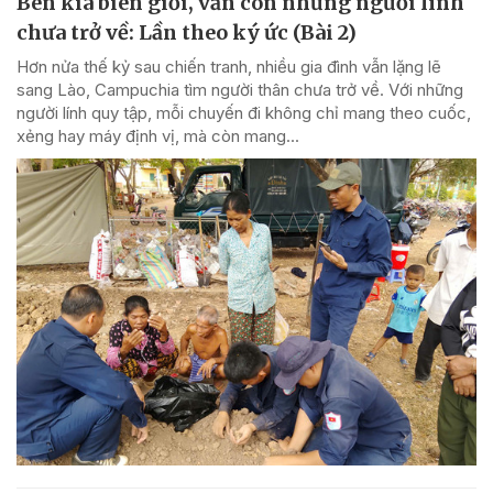
Bên kia biên giới, vẫn còn những người lính
chưa trở về: Lần theo ký ức (Bài 2)
Hơn nửa thế kỷ sau chiến tranh, nhiều gia đình vẫn lặng lẽ
sang Lào, Campuchia tìm người thân chưa trở về. Với những
người lính quy tập, mỗi chuyến đi không chỉ mang theo cuốc,
xẻng hay máy định vị, mà còn mang...