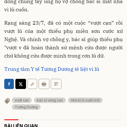
đồng chung tay ủng hộ vợ chồng bác sĩ mất nhà
vì lũ cuốn.
Rạng sáng 23/7, đã có một cuộc “vượt cạn” rồi
vượt lũ của một thiếu phụ miền sơn cước xứ
Nghệ. Và chính vợ chồng y, bác sĩ giúp thiếu phụ
"vượt v đã hoàn thành sứ mệnh cứu được người
chứ không cứu được mình trong cơn lũ dữ.
Trung tâm Y tế Tương Dương tê liệt vì lũ
vượt cạn
bác sĩ vùng cao
nhà bị lũ cuốn trôi
Tương Dương
BÀI LIÊN QUAN