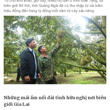
Từ chỗ khó khăn, giờ đây, nhiều hộ dân ở thôn Đăk Tang, xã
biên giới Rờ Kơi, tỉnh Quảng Ngãi đã có thu nhập từ vài trăm
triệu đồng đến hàng tỷ đồng mỗi năm từ cây sầu riêng.
Những mái ấm nối dài tình hữu nghị nơi biên
giới Gia Lai