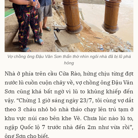
Vợ chồng ông Đậu Văn Sơn thẩn thờ nhìn ngôi nhà đã bị lũ phá
hỏng
Nhà ở phía trên cầu Cửa Rào, hứng chịu từng đợt
nước lũ cuồn cuộn chảy về, vợ chồng ông Đậu Văn
Sơn cũng khá bất ngờ vì lũ to khủng khiếp đến
vậy. “Chừng 1 giờ sáng ngày 23/7, tôi cùng vợ dắt
theo 3 cháu nhỏ bỏ nhà tháo chạy lên trú tạm ở
khu vực núi cao bên khe Vẽ. Chưa lúc nào lũ to,
ngập Quốc lộ 7 trước nhà đến 2m như vừa rồi”,
ông Sơn cho biết.