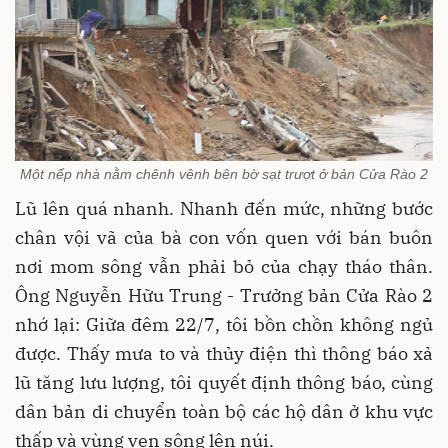
Một nếp nhà nằm chênh vênh bên bờ sạt trượt ở bản Cửa Rào 2
Lũ lên quá nhanh. Nhanh đến mức, những bước
chân vội vã của bà con vốn quen với bán buôn
nơi mom sông vẫn phải bỏ của chạy tháo thân.
Ông Nguyễn Hữu Trung - Trưởng bản Cửa Rào 2
nhớ lại: Giữa đêm 22/7, tôi bồn chồn không ngủ
được. Thấy mưa to và thủy điện thì thông báo xả
lũ tăng lưu lượng, tôi quyết định thông báo, cùng
dân bản di chuyển toàn bộ các hộ dân ở khu vực
thấp và vùng ven sông lên núi.