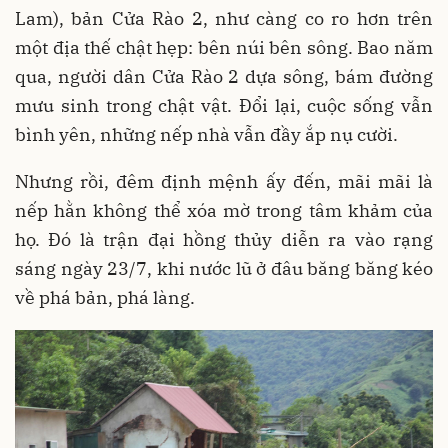
Lam), bản Cửa Rào 2, như càng co ro hơn trên
một địa thế chật hẹp: bên núi bên sông. Bao năm
qua, người dân Cửa Rào 2 dựa sông, bám đường
mưu sinh trong chật vật. Đổi lại, cuộc sống vẫn
bình yên, những nếp nhà vẫn đầy ắp nụ cười.
Nhưng rồi, đêm định mệnh ấy đến, mãi mãi là
nếp hằn không thể xóa mờ trong tâm khảm của
họ. Đó là trận đại hồng thủy diễn ra vào rạng
sáng ngày 23/7, khi nước lũ ở đâu băng băng kéo
về phá bản, phá làng.