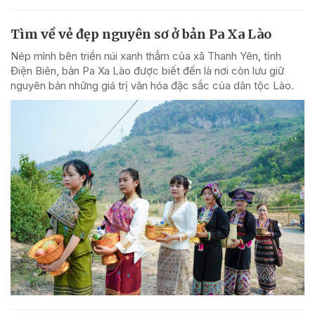
Tìm về vẻ đẹp nguyên sơ ở bản Pa Xa Lào
Nép mình bên triền núi xanh thẳm của xã Thanh Yên, tỉnh
Điện Biên, bản Pa Xa Lào được biết đến là nơi còn lưu giữ
nguyên bản những giá trị văn hóa đặc sắc của dân tộc Lào.