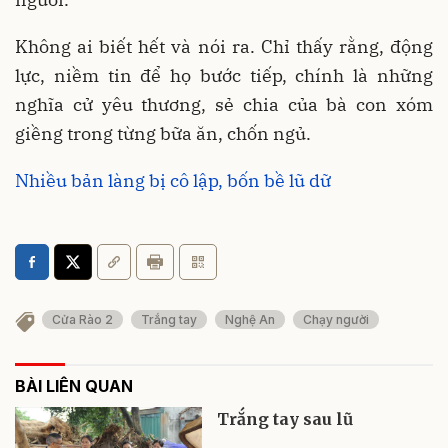
Không ai biết hết và nói ra. Chỉ thấy rằng, động
lực, niềm tin để họ bước tiếp, chính là những
nghĩa cử yêu thương, sẻ chia của bà con xóm
giềng trong từng bữa ăn, chốn ngủ.
Nhiều bản làng bị cô lập, bốn bề lũ dữ
Cửa Rào 2
Trắng tay
Nghệ An
Chạy người
BÀI LIÊN QUAN
Trắng tay sau lũ