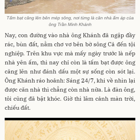
Tấm bạt căng lên bên mép sông, nơi từng là căn nhà ấm áp của
ông Trần Minh Khánh
Nay, con đường vào nhà ông Khánh đã ngập đầy
rác, bùn đất, nằm chơ vơ bên bờ sông Cả đến tội
nghiệp. Trên khu vực mà mấy ngày trước là nếp
nhà yên ấm, thì nay chỉ còn là tấm bạt được ông
căng lên như đánh dấu một sự sống còn sót lại.
Ông Khánh ráo hoảnh: Sáng 24/7, khi về nhìn lại
được căn nhà thì chẳng còn nhà nữa. Là đàn ông,
tôi cũng đã bật khóc. Giờ thì lâm cảnh màn trời,
chiếu đất.