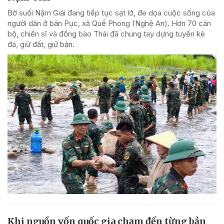
Bờ suối Nậm Giải đang tiếp tục sạt lở, đe dọa cuộc sống của
người dân ở bản Pục, xã Quế Phong (Nghệ An). Hơn 70 cán
bộ, chiến sĩ và đồng bào Thái đã chung tay dựng tuyến kè
đá, giữ đất, giữ bản.
Khi nguồn vốn quốc gia chạm đến từng bản