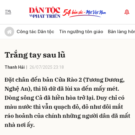
Gửi bình luận
Công tác Dân tộc
Tín ngưỡng tôn giáo
Bản làng hô
Trắng tay sau lũ
Thanh Hải
26/07/2025 23:18
Đặt chân đến bản Cửa Rào 2 (Tương Dương,
Nghệ An), thì lũ dữ đã lùi xa đến mấy mét.
Hủy
Gửi
Dòng sông Cả đã hiền hòa trở lại. Duy chỉ có
màu nước thì vẫn quạch đỏ, đỏ như đôi mắt
ráo hoảnh của chính những người dân đã mất
nhà nơi ấy.