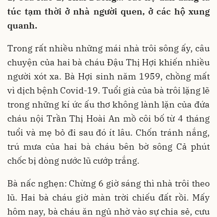
túc tạm thời ở nhà người quen, ở các hộ xung
quanh.
Trong rất nhiều những mái nhà trôi sông ấy, câu
chuyện của hai bà cháu Đậu Thị Hợi khiến nhiều
người xót xa. Bà Hợi sinh năm 1959, chồng mất
vì dịch bệnh Covid-19. Tuổi già của bà trôi lặng lẽ
trong những kí ức ấu thơ không lành lặn của đứa
cháu nội Trần Thị Hoài An mồ côi bố từ 4 tháng
tuổi và mẹ bỏ đi sau đó ít lâu. Chốn tránh nắng,
trú mưa của hai bà cháu bên bờ sông Cả phút
chốc bị dòng nước lũ cướp trắng.
Bà nấc nghẹn: Chừng 6 giờ sáng thì nhà trôi theo
lũ. Hai bà cháu giờ màn trời chiếu đất rồi. Mấy
hôm nay, bà cháu ăn ngủ nhờ vào sự chia sẻ, cưu