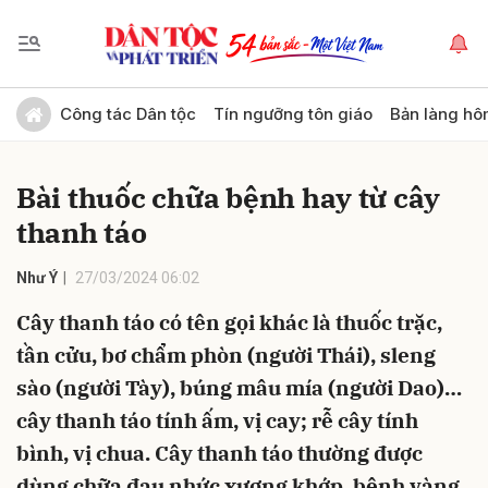
Gửi bình luận
Công tác Dân tộc
Tín ngưỡng tôn giáo
Bản làng hô
Bài thuốc chữa bệnh hay từ cây
thanh táo
Như Ý
27/03/2024 06:02
Cây thanh táo có tên gọi khác là thuốc trặc,
Hủy
Gửi
tần cửu, bơ chẩm phòn (người Thái), sleng
sào (người Tày), búng mâu mía (người Dao)…
cây thanh táo tính ấm, vị cay; rễ cây tính
bình, vị chua. Cây thanh táo thường được
dùng chữa đau nhức xương khớp, bệnh vàng