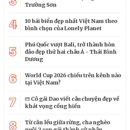
3
Trường Sơn
4
10 bãi biển đẹp nhất Việt Nam theo
bình chọn của Lonely Planet
Phú Quốc vượt Bali, trở thành hòn
5
đảo đẹp thứ hai châu Á - Thái Bình
Dương
6
World Cup 2026 chiếu trên kênh nào
tại Việt Nam?
7
Cô gái Dao viết câu chuyện đẹp về
khát vọng cống hiến
8
Từ căn lều giữa rừng, cha nghèo
nuôi 7 con gái thành cử nhân