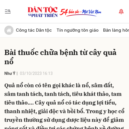
Gửi bình luận
Công tác Dân tộc
Tín ngưỡng tôn giáo
Bản làng hô
Bài thuốc chữa bệnh từ cây quả
nổ
Như Ý
03/10/2023 16:13
Quả nổ còn có tên gọi khác là nổ, sâm đất,
Hủy
Gửi
sâm tanh tách, tanh tách, tiêu khát thảo, tam
tiêu thảo.… Cây quả nổ có tác dụng lợi tiểu,
thanh nhiệt, giải độc và bồi bổ. Trong y học cổ
truyền thường sử dụng dược liệu này để giảm
nóng sốt và điều trị các chứng bệnh về đường