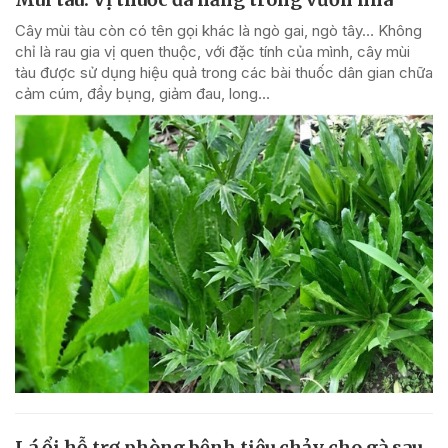
Cây mùi tàu còn có tên gọi khác là ngò gai, ngò tây… Không
chỉ là rau gia vị quen thuộc, với đặc tính của mình, cây mùi
tàu được sử dụng hiệu quả trong các bài thuốc dân gian chữa
cảm cúm, đầy bụng, giảm đau, long...
Lá ổi hỗ trợ phòng bệnh tiêu chảy cho gà sau