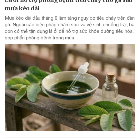
mưa kéo dài
Mưa kéo dài đầu tháng 8 làm tăng nguy cơ tiêu chảy trên đàn
gà. Ngoài các biện pháp chăm sóc và vệ sinh chuồng trại, bà
con có thể tận dụng lá ổi để hỗ trợ sức khỏe đường tiêu hóa,
góp phần phòng bệnh trong mùa...