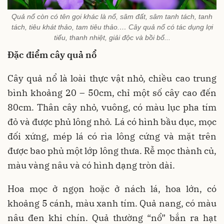
Quả nổ còn có tên gọi khác là nổ, sâm đất, sâm tanh tách, tanh
tách, tiêu khát thảo, tam tiêu thảo.… Cây quả nổ có tác dụng lợi
tiểu, thanh nhiệt, giải độc và bồi bổ...
Đặc điểm cây quả nổ
Cây quả nổ là loài thực vật nhỏ, chiều cao trung
bình khoảng 20 – 50cm, chỉ một số cây cao đến
80cm. Thân cây nhỏ, vuông, có màu lục pha tím
đỏ và được phủ lông nhỏ. Lá có hình bầu dục, mọc
đối xứng, mép lá có rìa lông cứng và mặt trên
được bao phủ một lớp lông thưa. Rễ mọc thành củ,
màu vàng nâu và có hình dạng tròn dài.
Hoa mọc ở ngọn hoặc ở nách lá, hoa lớn, có
khoảng 5 cánh, màu xanh tím. Quả nang, có màu
nâu đen khi chín. Quả thường “nổ” bắn ra hạt