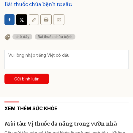
Bài thuốc chữa bệnh từ sấu
chè dây
Bài thuốc chữa bệnh
Gửi bình luận
XEM THÊM SỨC KHỎE
Mùi tàu: Vị thuốc đa năng trong vườn nhà
Cây mùi tàu còn có tên gọi khác là ngò gai, ngò tây… Không