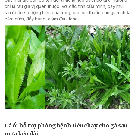
chỉ là rau gia vị quen thuộc, với đặc tính của mình, cây mùi
tàu được sử dụng hiệu quả trong các bài thuốc dân gian chữa
cảm cúm, đầy bụng, giảm đau, long...
Lá ổi hỗ trợ phòng bệnh tiêu chảy cho gà sau
mưa kéo dài