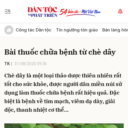
Gửi bình luận
Công tác Dân tộc
Tín ngưỡng tôn giáo
Bản làng hô
Bài thuốc chữa bệnh từ chè dây
TK
31/08/2020 09:36
Chè dây là một loại thảo dược thiên nhiên rất
tốt cho sức khỏe, được người dân miền núi sử
Hủy
Gửi
dụng làm thuốc chữa bệnh rất hiệu quả. Đặc
biệt là bệnh về tim mạch, viêm dạ dày, giải
độc, thanh nhiệt cơ thể…