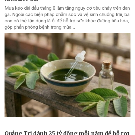
Mưa kéo dài đầu tháng 8 làm tăng nguy cơ tiêu chảy trên đàn
gà. Ngoài các biện pháp chăm sóc và vệ sinh chuồng trại, bà
con có thể tận dụng lá ổi để hỗ trợ sức khỏe đường tiêu hóa,
góp phần phòng bệnh trong mùa...
Quảng Trị dành 25 tỷ đồng mỗi năm để hỗ trợ