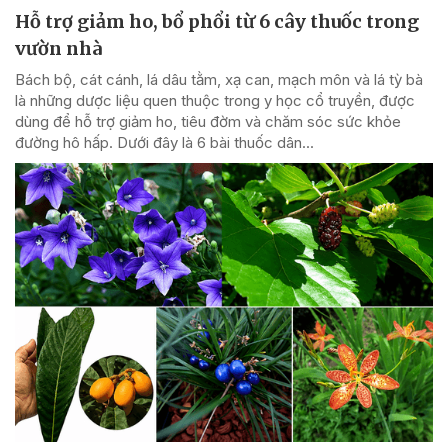
Hỗ trợ giảm ho, bổ phổi từ 6 cây thuốc trong
vườn nhà
Bách bộ, cát cánh, lá dâu tằm, xạ can, mạch môn và lá tỳ bà
là những dược liệu quen thuộc trong y học cổ truyền, được
dùng để hỗ trợ giảm ho, tiêu đờm và chăm sóc sức khỏe
đường hô hấp. Dưới đây là 6 bài thuốc dân...