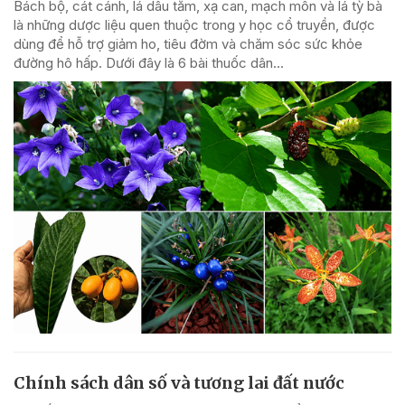
Bách bộ, cát cánh, lá dâu tằm, xạ can, mạch môn và lá tỳ bà
là những dược liệu quen thuộc trong y học cổ truyền, được
dùng để hỗ trợ giảm ho, tiêu đờm và chăm sóc sức khỏe
đường hô hấp. Dưới đây là 6 bài thuốc dân...
Chính sách dân số và tương lai đất nước