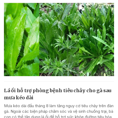
Lá ổi hỗ trợ phòng bệnh tiêu chảy cho gà sau
mưa kéo dài
Mưa kéo dài đầu tháng 8 làm tăng nguy cơ tiêu chảy trên đàn
gà. Ngoài các biện pháp chăm sóc và vệ sinh chuồng trại, bà
con có thể tận dụng lá ổi để hỗ trợ sức khỏe đường tiêu hóa,