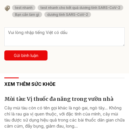
test nhanh
test nhanh cho kết quả dương tính SARS-CoV-2
Bạn cần làm gì
dương tính SARS-CoV-2
Gửi bình luận
XEM THÊM SỨC KHỎE
Mùi tàu: Vị thuốc đa năng trong vườn nhà
Cây mùi tàu còn có tên gọi khác là ngò gai, ngò tây… Không
chỉ là rau gia vị quen thuộc, với đặc tính của mình, cây mùi
tàu được sử dụng hiệu quả trong các bài thuốc dân gian chữa
cảm cúm, đầy bụng, giảm đau, long...