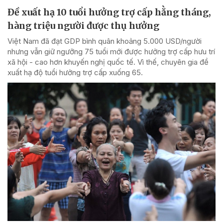
Đề xuất hạ 10 tuổi hưởng trợ cấp hằng tháng,
hàng triệu người được thụ hưởng
Việt Nam đã đạt GDP bình quân khoảng 5.000 USD/người
nhưng vẫn giữ ngưỡng 75 tuổi mới được hưởng trợ cấp hưu trí
xã hội - cao hơn khuyến nghị quốc tế. Vì thế, chuyên gia đề
xuất hạ độ tuổi hưởng trợ cấp xuống 65.