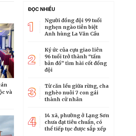
ĐỌC NHIỀU
Người đồng đội 99 tuổi
1
nghẹn ngào tiễn biệt
Anh hùng La Văn Cầu
Ký ức của cựu giao liên
2
96 tuổi trở thành “tấm
bản đồ” tìm hài cốt đồng
đội
cán
Từ căn lều giữa rừng, cha
3
ộc và
nghèo nuôi 7 con gái
thành cử nhân
14 xã, phường ở Lạng Sơn
4
chưa đạt tiêu chuẩn, có
thể tiếp tục được sắp xếp