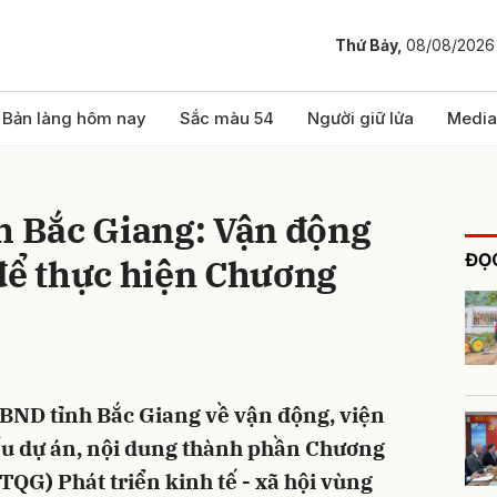
Thứ Bảy,
08/08/2026
bình luận
Bản làng hôm nay
Sắc màu 54
Người giữ lửa
Media
h Bắc Giang: Vận động
ĐỌC
để thực hiện Chương
Hủy
G
BND tỉnh Bắc Giang về vận động, viện
tiểu dự án, nội dung thành phần Chương
TQG) Phát triển kinh tế - xã hội vùng