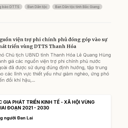
g bào DTTS
Ban Dân tộc
Ban Dân tộc tỉnh Bắc Giang
guồn viện trợ phi chính phủ đóng góp vào sự
hát triển vùng DTTS Thanh Hóa
hó Chủ tịch UBND tỉnh Thanh Hóa Lê Quang Hùng
nh giá các nguồn viện trợ phi chính phủ nước
goài đã được sử dụng đúng định hướng, tập trung
o các lĩnh vực thiết yếu như giảm nghèo, ứng phó
ến đổi khí hậu,...
GIA PHÁT TRIỂN KINH TẾ - XÃ HỘI VÙNG
AI ĐOẠN 2021 - 2030
ng người Đan Lai