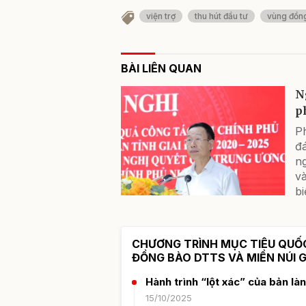
viện trợ
thu hút đầu tư
vùng đồn
BÀI LIÊN QUAN
N
p
P
đá
n
và
bi
CHƯƠNG TRÌNH MỤC TIÊU QUỐC 
ĐỒNG BÀO DTTS VÀ MIỀN NÚI GI
Hành trình “lột xác” của bản là
15/10/2025