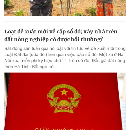
Loạt đề xuất mới về cấp sổ đỏ; xây nhà trên
đất nông nghiệp có được bổi thường?
Bất động sản tuần qua nổi bật với tin tức về đề xuất mới trong
Luật Đất đai (sửa đổi) liên quan việc cấp sổ đỏ; Một xã ở Hà
Nội xóa miễn phí ký hiệu chữ 'T' trên sổ đỏ; Đấu giá đất nông
thôn Hà Tĩnh: Bất ngờ có...