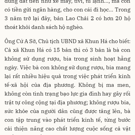
dùng đắt tiền như xe máy, tivi, tủ lạnh..., mà còn
có tiền gửi ngân hàng, cho con cái đi học... Trong
3 năm trở lại đây, bản Lao Chải 2 có hơn 20 hộ
thoát khỏi danh sách hộ nghèo.
Ông Cứ A Sở, Chủ tịch UBND xã Khun Há cho biết:
Cả xã Khun Há có 15 bản thì có 3 bản là bà con
không sử dụng rượu, bia trong sinh hoạt hằng
ngày. Việc bà con không sử dụng rượu, bia mang
lại rất nhiều hiệu quả trong việc phát triển kinh
tế-xã hội của địa phương. Không bị ma men,
không còn tình trạng bạo lực gia đình hay gây rối
trật tự công cộng tại địa phương; không rượu bia,
sức khỏe của người dân cũng được tăng lên, bà
con tập trung vào phát triển kinh tế, từng bước
cải thiện nâng cao chất lượng cuộc sống cả vật