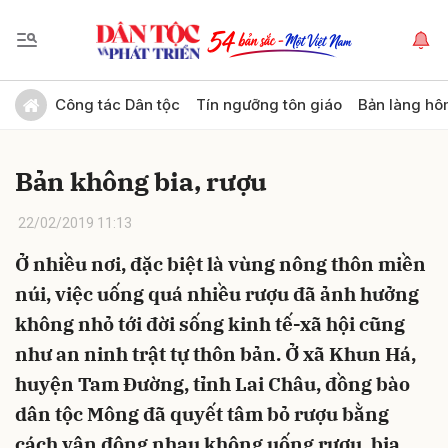
Gửi bình luận
Công tác Dân tộc
Tín ngưỡng tôn giáo
Bản làng hô
Bản không bia, rượu
22/02/2019 11:13
Ở nhiều nơi, đặc biệt là vùng nông thôn miền
núi, việc uống quá nhiều rượu đã ảnh hưởng
Hủy
Gửi
không nhỏ tới đời sống kinh tế-xã hội cũng
như an ninh trật tự thôn bản. Ở xã Khun Há,
huyện Tam Đường, tỉnh Lai Châu, đồng bào
dân tộc Mông đã quyết tâm bỏ rượu bằng
cách vận động nhau không uống rượu, bia,