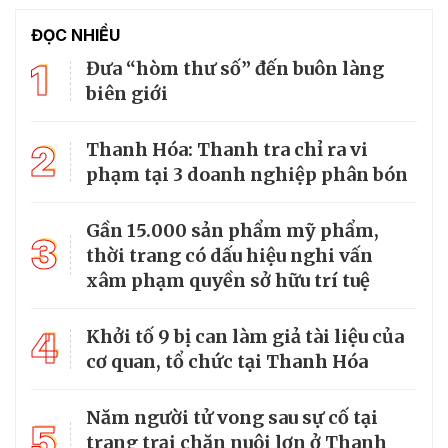
ĐỌC NHIỀU
1
Đưa “hòm thư số” đến buôn làng
biên giới
2
Thanh Hóa: Thanh tra chỉ ra vi
phạm tại 3 doanh nghiệp phân bón
Gần 15.000 sản phẩm mỹ phẩm,
3
thời trang có dấu hiệu nghi vấn
xâm phạm quyền sở hữu trí tuệ
4
Khởi tố 9 bị can làm giả tài liệu của
cơ quan, tổ chức tại Thanh Hóa
Năm người tử vong sau sự cố tại
5
trang trại chăn nuôi lợn ở Thanh