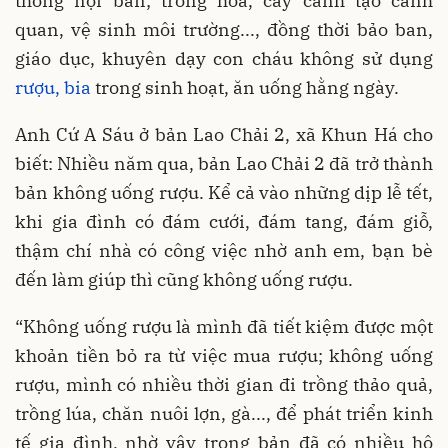
thông nội bản; trồng hoa, cây cảnh tạo cảnh
quan, vệ sinh môi trường..., đồng thời bảo ban,
giáo dục, khuyên dạy con cháu không sử dụng
rượu, bia
trong sinh hoạt, ăn uống hằng ngày.
Anh Cứ A Sáu ở bản Lao Chải 2, xã Khun Há cho
biết: Nhiều năm qua, bản Lao Chải 2 đã trở thành
bản không uống rượu. Kể cả vào những dịp lễ tết,
khi gia đình có đám cưới, đám tang, đám giỗ,
thậm chí nhà có công việc nhờ anh em, bạn bè
đến làm giúp thì cũng không uống rượu.
“Không uống rượu là mình đã tiết kiệm được một
khoản tiền bỏ ra từ việc mua rượu; không uống
rượu, mình có nhiều thời gian đi trồng thảo quả,
trồng lúa, chăn nuôi lợn, gà..., để phát triển kinh
tế gia đình, nhờ vậy trong bản đã có nhiều hộ