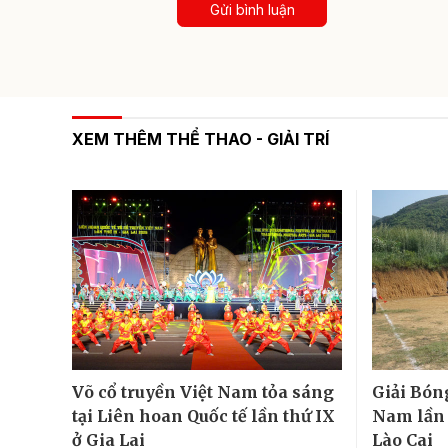
Gửi bình luận
XEM THÊM THỂ THAO - GIẢI TRÍ
Võ cổ truyền Việt Nam tỏa sáng
Giải Bón
tại Liên hoan Quốc tế lần thứ IX
Nam lần đ
ở Gia Lai
Lào Cai