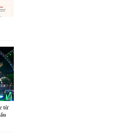
c từ
hấu