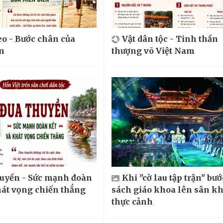
o - Bước chân của
Vật dân tộc - Tinh thần
n
thượng võ Việt Nam
huyền - Sức mạnh đoàn
Khi "cờ lau tập trận" bướ
hát vọng chiến thắng
sách giáo khoa lên sân k
thực cảnh