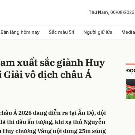
Thứ Năm,
06/08/2026
bình luận
Bản làng hôm nay
Sắc màu 54
Người giữ lửa
Media
Nam xuất sắc giành Huy
ĐỌC
 Giải vô địch châu Á
Hủy
G
châu Á 2026 đang diễn ra tại Ấn Độ, đội
ã thi đấu ấn tượng, khi xạ thủ Nguyễn
h Huy chương Vàng nội dung 25m súng