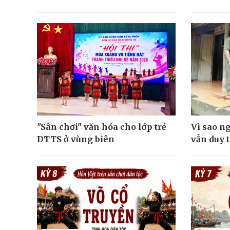
"Sân chơi" văn hóa cho lớp trẻ
Vì sao n
DTTS ở vùng biên
vẫn duy t