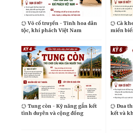
Võ cổ truyền - Tinh hoa dân
Cà khe
tộc, khí phách Việt Nam
miền biể
Tung còn - Kỹ năng gắn kết
Đua t
tình duyên và cộng đồng
kết và k