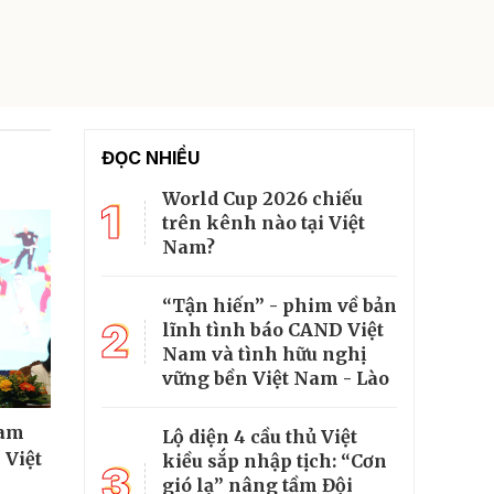
ĐỌC NHIỀU
World Cup 2026 chiếu
1
trên kênh nào tại Việt
Nam?
“Tận hiến” - phim về bản
2
lĩnh tình báo CAND Việt
Nam và tình hữu nghị
vững bền Việt Nam - Lào
ham
Lộ diện 4 cầu thủ Việt
 Việt
kiều sắp nhập tịch: “Cơn
3
gió lạ” nâng tầm Đội