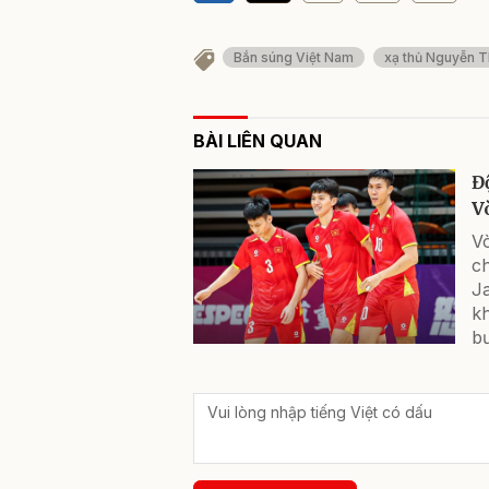
Bắn súng Việt Nam
xạ thủ Nguyễn 
BÀI LIÊN QUAN
Đ
V
Vò
ch
Ja
kh
bư