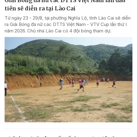
Giải Bóng đá nữ các DTTS Việt Nam lần đầu
tiên sẽ diễn ra tại Lào Cai
Từ ngày 23 - 29/8, tại phường Nghĩa Lộ, tỉnh Lào Cai sẽ diễn
ra Giải Bóng đá nữ các DTTS Việt Nam - VTV Cup lần thứ I
năm 2026. Chủ nhà Lào Cai có 4 đội bóng tham dự.