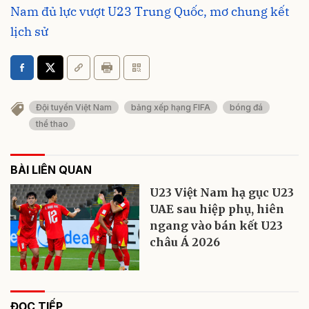
Nam đủ lực vượt U23 Trung Quốc, mơ chung kết
lịch sử
Đội tuyển Việt Nam
bảng xếp hạng FIFA
bóng đá
thể thao
BÀI LIÊN QUAN
U23 Việt Nam hạ gục U23
UAE sau hiệp phụ, hiên
ngang vào bán kết U23
châu Á 2026
ĐỌC TIẾP