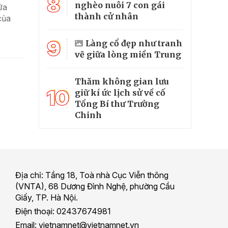
8
nghèo nuôi 7 con gái
ữa
thành cử nhân
của
9
Làng cổ đẹp như tranh
vẽ giữa lòng miền Trung
Thăm không gian lưu
10
giữ kí ức lịch sử về cố
Tổng Bí thư Trường
Chinh
Địa chỉ: Tầng 18, Toà nhà Cục Viễn thông
(VNTA), 68 Dương Đình Nghệ, phường Cầu
Giấy, TP. Hà Nội.
Điện thoại: 02437674981
Email: vietnamnet@vietnamnet.vn