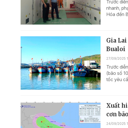
Trước diễn
nhanh, ph
Hóa đến B
Gia Lai
Bualoi
27/09/2025 1
Trước diễn
(bão số 10
tốc yêu cầ
Xuất hi
cơn bão
24/09/2025 1