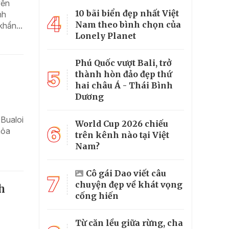
yển
10 bãi biển đẹp nhất Việt
nh
4
Nam theo bình chọn của
hẩn...
Lonely Planet
Phú Quốc vượt Bali, trở
o
5
thành hòn đảo đẹp thứ
hai châu Á - Thái Bình
Dương
 Bualoi
World Cup 2026 chiếu
6
hỏa
trên kênh nào tại Việt
Nam?
Cô gái Dao viết câu
7
chuyện đẹp về khát vọng
h
cống hiến
Từ căn lều giữa rừng, cha