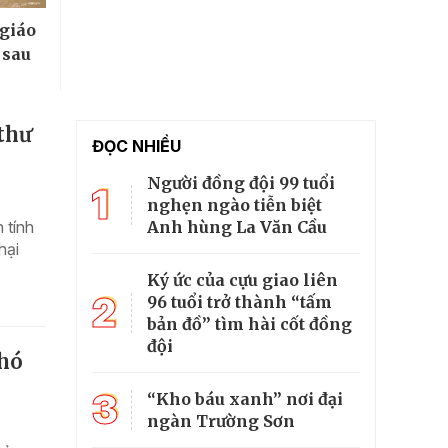
 giáo
 sau
 thư
ĐỌC NHIỀU
Người đồng đội 99 tuổi
1
nghẹn ngào tiễn biệt
Anh hùng La Văn Cầu
 tính
hại
Ký ức của cựu giao liên
2
96 tuổi trở thành “tấm
bản đồ” tìm hài cốt đồng
đội
phó
3
“Kho báu xanh” nơi đại
ngàn Trường Sơn