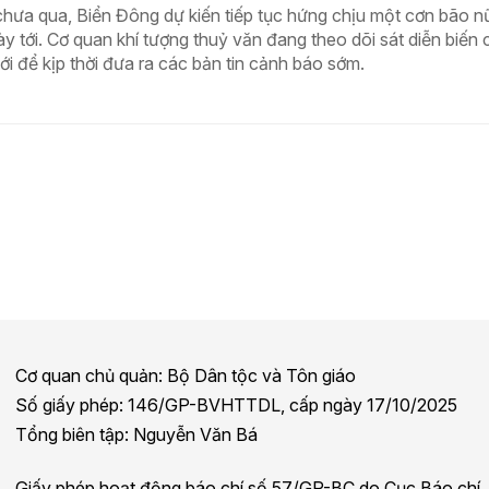
hưa qua, Biển Đông dự kiến tiếp tục hứng chịu một cơn bão n
gày tới. Cơ quan khí tượng thuỷ văn đang theo dõi sát diễn biến 
i để kịp thời đưa ra các bản tin cảnh báo sớm.
Cơ quan chủ quản: Bộ Dân tộc và Tôn giáo
Số giấy phép: 146/GP-BVHTTDL, cấp ngày 17/10/2025
Tổng biên tập: Nguyễn Văn Bá
Giấy phép hoạt động báo chí số 57/GP-BC do Cục Báo chí,