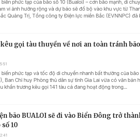
 biến phức tạp của bão số 10 (Bualoi) – cơn bão mạnh, di chu
ạm vi ảnh hưởng rộng và dự báo sẽ đổ bộ vào khu vực từ Tha
ắc Quảng Trị, Tổng công ty Điện lực miền Bắc (EVNNPC) đã k
 kêu gọi tàu thuyền về nơi an toàn tránh bã
5:51
 biến phức tạp và tốc độ di chuyển nhanh bất thường của bão
), Ban Chỉ huy Phòng thủ dân sự tỉnh Gia Lai vừa có văn bản 
u khẩn trương kêu gọi 141 tàu cá đang hoạt động trong...
ện bão BUALOI sẽ đi vào Biển Đông trở thàn
 số 10
2:41