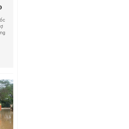
o
uốc
rợ
ởng