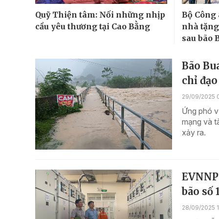
Quỹ Thiện tâm: Nối những nhịp
Bộ Công 
cầu yêu thương tại Cao Bằng
nhà tặng
sau bão 
Bão Bua
chỉ đạ
29/09/2025 
Ứng phó vớ
mạng và tà
xảy ra.
EVNNPC
bão số 
28/09/2025 