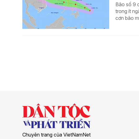
Bão số 9 c
trong ít n
cơn bão mớ
Chuyên trang của VietNamNet