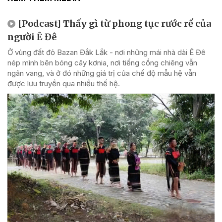
[Podcast] Thấy gì từ phong tục rước rể của
người Ê Đê
Ở vùng đất đỏ Bazan Đắk Lắk - nơi những mái nhà dài Ê Đê
nép mình bên bóng cây kơnia, nơi tiếng cồng chiêng vẫn
ngân vang, và ở đó những giá trị của chế độ mẫu hệ vẫn
được lưu truyền qua nhiều thế hệ.