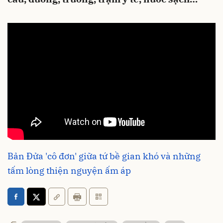
Bản Đửa 'cô đơn' giữa tứ bề gian khó và những
tấm lòng thiện nguyện ấm áp