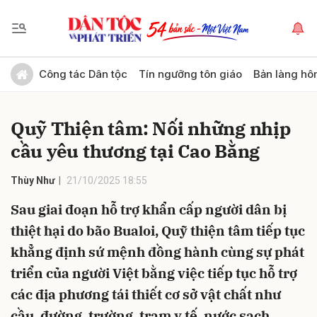
Gửi bình luận
Công tác Dân tộc
Tín ngưỡng tôn giáo
Bản làng hô
Quỹ Thiện tâm: Nối những nhịp
cầu yêu thương tại Cao Bằng
Thùy Như
21/10/2025 18:55
Sau giai đoạn hỗ trợ khẩn cấp người dân bị
Hủy
Gửi
thiệt hại do bão Bualoi, Quỹ thiện tâm tiếp tục
khẳng định sứ mệnh đồng hành cùng sự phát
triển của người Việt bằng việc tiếp tục hỗ trợ
các địa phương tái thiết cơ sở vật chất như
cầu, đường, trường, trạm y tế, nước sạch…