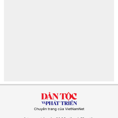
Chuyên trang của VietNamNet