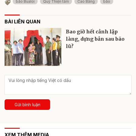
bão Bualoi
Quỹ Thiện tâm
Cao Bằng
bão
BÀI LIÊN QUAN
Bao giờ hết cảnh lập
làng, dựng bản sau bão
lũ?
Gửi bình luận
XEM THÊM MEDIA