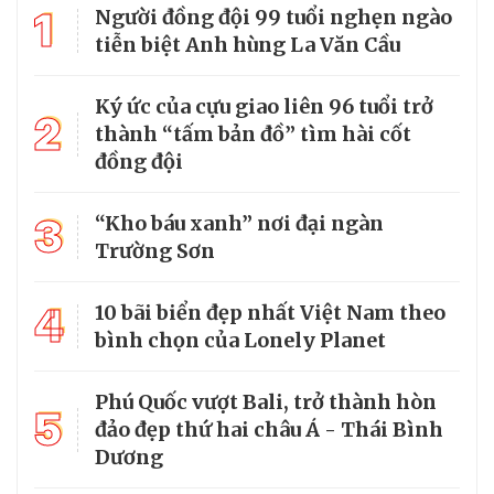
1
Người đồng đội 99 tuổi nghẹn ngào
tiễn biệt Anh hùng La Văn Cầu
Ký ức của cựu giao liên 96 tuổi trở
2
thành “tấm bản đồ” tìm hài cốt
đồng đội
3
“Kho báu xanh” nơi đại ngàn
Trường Sơn
4
10 bãi biển đẹp nhất Việt Nam theo
bình chọn của Lonely Planet
Phú Quốc vượt Bali, trở thành hòn
5
đảo đẹp thứ hai châu Á - Thái Bình
Dương