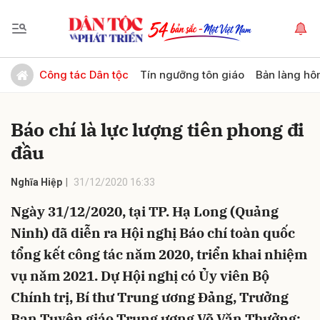
Gửi bình luận
Công tác Dân tộc
Tín ngưỡng tôn giáo
Bản làng hô
Báo chí là lực lượng tiên phong đi
đầu
Nghĩa Hiệp
31/12/2020 16:33
Ngày 31/12/2020, tại TP. Hạ Long (Quảng
Hủy
Gửi
Ninh) đã diễn ra Hội nghị Báo chí toàn quốc
tổng kết công tác năm 2020, triển khai nhiệm
vụ năm 2021. Dự Hội nghị có Ủy viên Bộ
Chính trị, Bí thư Trung ương Đảng, Trưởng
Ban Tuyên giáo Trung ương Võ Văn Thưởng;