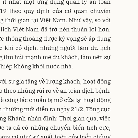
t ít nhất một ứng dụng quản lý an toàn
-19 theo quy định của cơ quan chuyên
g thời gian tại Việt Nam. Như vậy, so với
 lịch Việt Nam đã trở nên thuận lợi hơn.
ực thông thoáng được kỳ vọng sẽ áp dụng
ớc khi có dịch, những người làm du lịch
ng thu hút mạnh mẽ du khách, làm nên sự
ghiệp không khói nước nhà.
với sự gia tăng về lượng khách, hoạt động
kéo theo những rủi ro về an toàn dịch bệnh.
 về công tác chuẩn bị mở cửa lại hoạt động
nh thường mới diễn ra ngày 21/2, Tổng cục
ng Khánh nhận định: Thời gian qua, việc
c ta đã có những chuyển biến tích cực,
guy cơ như sự xuất hiện của biến chủng