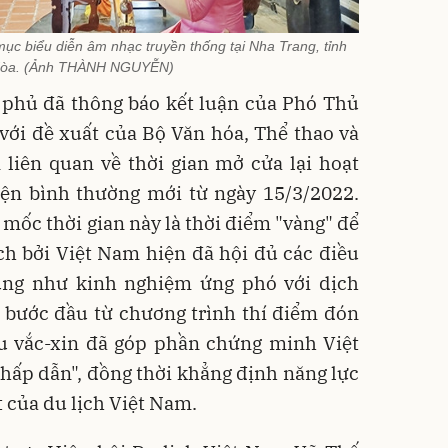
mục biểu diễn âm nhạc truyền thống tại Nha Trang, tỉnh
òa. (Ảnh THÀNH NGUYỄN)
 phủ đã thông báo kết luận của Phó Thủ
ới đề xuất của Bộ Văn hóa, Thể thao và
 liên quan về thời gian mở cửa lại hoạt
iện bình thường mới từ ngày 15/3/2022.
 mốc thời gian này là thời điểm "vàng" để
ịch bởi Việt Nam hiện đã hội đủ các điều
ũng như kinh nghiệm ứng phó với dịch
g bước đầu từ chương trình thí điểm đón
ếu vắc-xin đã góp phần chứng minh Việt
hấp dẫn", đồng thời khẳng định năng lực
t của du lịch Việt Nam.