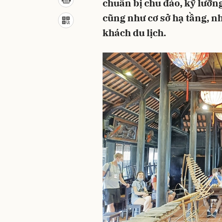
chuẩn bị chu đáo, kỹ lưỡn
cũng như cơ sở hạ tầng, n
khách du lịch.