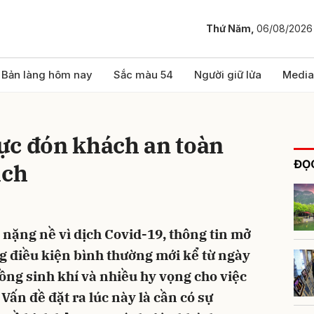
Thứ Năm,
06/08/2026
bình luận
Bản làng hôm nay
Sắc màu 54
Người giữ lửa
Media
ực đón khách an toàn
ĐỌC
ịch
 nặng nề vì dịch Covid-19, thông tin mở
Hủy
G
ng điều kiện bình thường mới kể từ ngày
ng sinh khí và nhiều hy vọng cho việc
 Vấn đề đặt ra lúc này là cần có sự