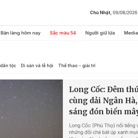
Chủ Nhật,
09/08/2026
Bản làng hôm nay
Sắc màu 54
Người giữ lửa
Media
dân tộc
Di sản và lễ hội
Thể thao - giải trí
Long Cốc: Đêm th
cùng dải Ngân Hà,
sáng đón biển mâ
Long Cốc (Phú Thọ) nổi tiếng 
những đồi chè bát úp xanh mướ