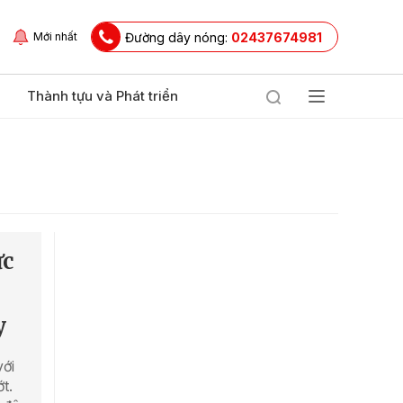
Đường dây nóng:
02437674981
Mới nhất
Thành tựu và Phát triển
ức
y
với
t.