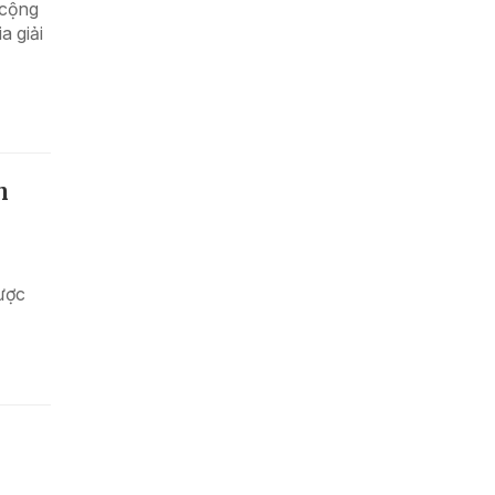
 cộng
a giải
n
ược