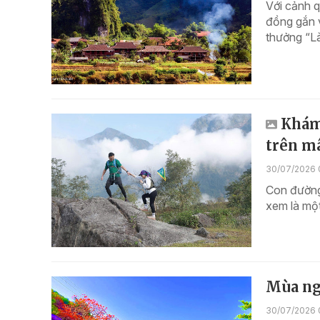
Với cảnh q
đồng gắn v
thưởng “Là
Khám 
trên m
30/07/2026 
Con đường
xem là một
Mùa ng
30/07/2026 