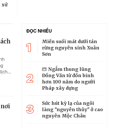
 xứ
ĐỌC NHIỀU
hách
Miền suối mát dưới tán
1
rừng nguyên sinh Xuân
Sơn
ình
ng
Ngắm thung lũng
ịch...
2
Đồng Văn từ đồn binh
hơn 100 năm do người
Pháp xây dựng
Sức hút kỳ lạ của ngôi
3
 nơi
làng "nguyên thủy" ở cao
nguyên Mộc Châu