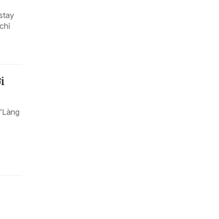
stay
chỉ
i
 “Làng