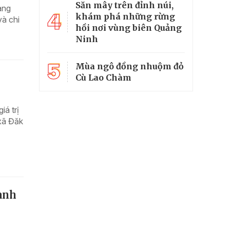
Săn mây trên đỉnh núi,
àng
4
khám phá những rừng
à chi
hồi nơi vùng biên Quảng
Ninh
5
Mùa ngô đồng nhuộm đỏ
Cù Lao Chàm
á trị
xã Đăk
hành