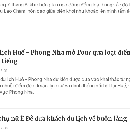
ng 7, tháng 8, khi những tán ngô đồng đồng loạt bung sắc đỏ 
ù Lao Chàm, hòn đảo giữa biển khơi như khoác lên mình tấm á
 lịch Huế - Phong Nha mở Tour qua loạt điể
 tiếng
7:31
du lịch Huế - Phong Nha dự kiến được đưa vào khai thác từ n
ối chuỗi điểm đến di sản, lịch sử và danh thắng nổi bật tại Huế,
u vực Phong Nha.
hụ nữ Ê Đê đưa khách du lịch về buôn làng
17:06