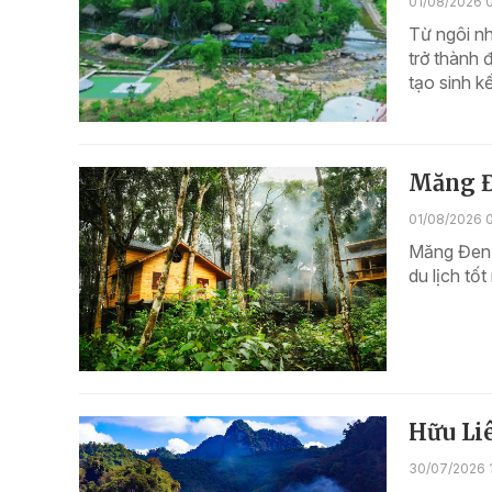
01/08/2026 0
Từ ngôi n
trở thành 
tạo sinh k
Măng Đ
01/08/2026 
Măng Đen T
du lịch tố
Hữu Liê
30/07/2026 1