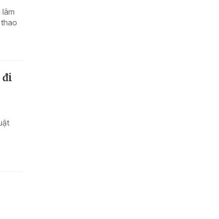
 lâm
 thao
 đi
uật