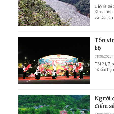
Đây là đề 
Khoa học v
và Du lịch
Tôn vin
bộ
01/08/2026 1
Tối 31/7, 
"Điểm hẹn
Người đ
điểm s