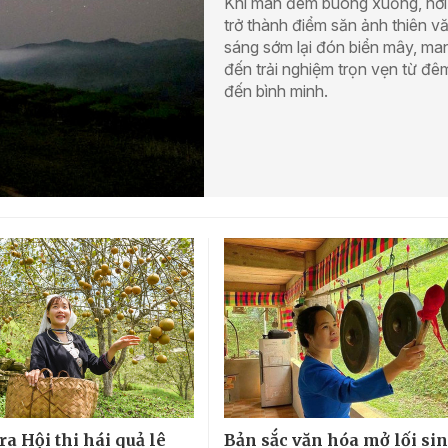
Khi màn đêm buông xuống, nơi
trở thành điểm săn ảnh thiên vă
sáng sớm lại đón biển mây, ma
đến trải nghiệm trọn vẹn từ đê
đến bình minh.
ra Hội thi hái quả lê
Bản sắc văn hóa mở lối si