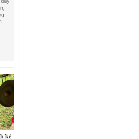
 đây
n,
ng
m
nh kế