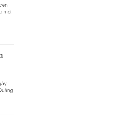
trên
o mới.
m
gày
 Quảng