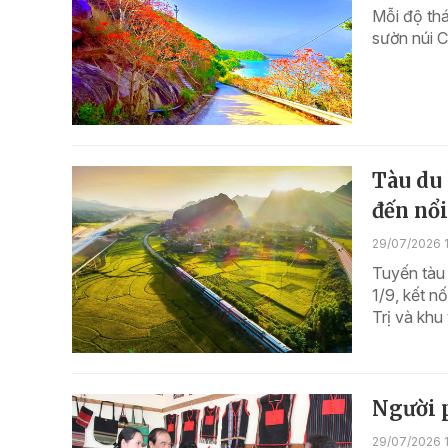
Mỗi độ thá
sườn núi C
Tàu du
đến nổi
29/07/2026 1
Tuyến tàu 
1/9, kết n
Trị và kh
Người p
29/07/2026 