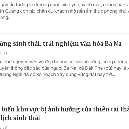
gây ấn tượng với khung cảnh bình yên, xanh mát, những bản l
ên Quang còn níu chân du khách nhờ nền ẩm thực phong phú v
hăng.
ng sinh thái, trải nghiệm văn hóa Ba Na
8:21
n như nguyên vẹn vẻ đẹp hoang sơ của núi rừng, cùng những gi
uyền thống đặc sắc của người Ba Na, xã Đăk Pne (cũ) nay là 
Quảng Ngãi đã có kế hoạch xây dựng vùng đất này trở...
 biến khu vực bị ảnh hưởng của thiên tai t
lịch sinh thái
5:53