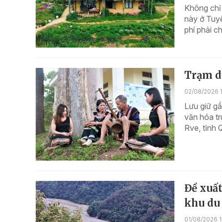
Không chỉ 
này ở Tuy
phí phải c
Trạm dừ
02/08/2026 1
Lưu giữ gầ
văn hóa tr
Rve, tỉnh 
Đề xuất
khu du 
01/08/2026 1