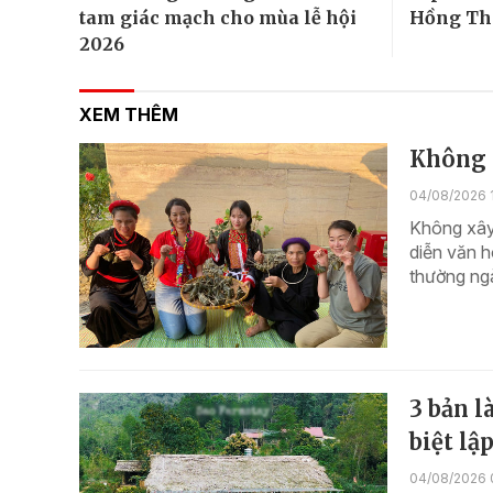
tam giác mạch cho mùa lễ hội
Hồng Th
2026
XEM THÊM
Không 
04/08/2026 
Không xây
diễn văn 
thường ngà
3 bản l
biệt lậ
04/08/2026 