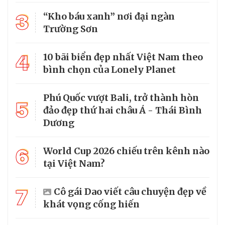
3
“Kho báu xanh” nơi đại ngàn
Trường Sơn
4
10 bãi biển đẹp nhất Việt Nam theo
bình chọn của Lonely Planet
Phú Quốc vượt Bali, trở thành hòn
5
đảo đẹp thứ hai châu Á - Thái Bình
Dương
6
World Cup 2026 chiếu trên kênh nào
tại Việt Nam?
7
Cô gái Dao viết câu chuyện đẹp về
khát vọng cống hiến