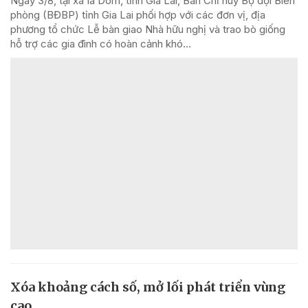
Ngày 3/8, tại xã Ia Dom, tỉnh Gia Lai, Ban Chỉ huy Bộ đội Biên
phòng (BĐBP) tỉnh Gia Lai phối hợp với các đơn vị, địa
phương tổ chức Lễ bàn giao Nhà hữu nghị và trao bò giống
hỗ trợ các gia đình có hoàn cảnh khó...
Xóa khoảng cách số, mở lối phát triển vùng
cao