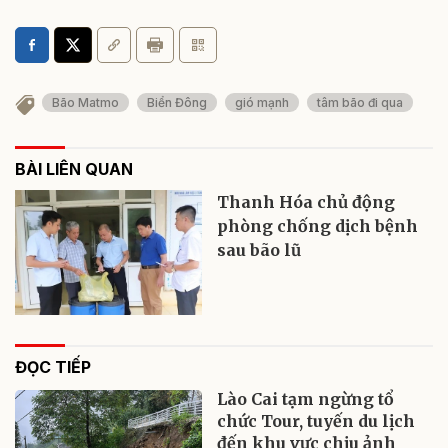
Bão Matmo
Biển Đông
gió mạnh
tâm bão đi qua
BÀI LIÊN QUAN
Thanh Hóa chủ động
phòng chống dịch bệnh
sau bão lũ
ĐỌC TIẾP
Lào Cai tạm ngừng tổ
chức Tour, tuyến du lịch
đến khu vực chịu ảnh