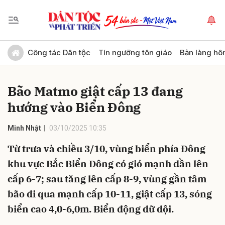
Gửi bình luận
Công tác Dân tộc
Tín ngưỡng tôn giáo
Bản làng hô
Bão Matmo giật cấp 13 đang
hướng vào Biển Đông
Minh Nhật
03/10/2025 10:35
Từ trưa và chiều 3/10, vùng biển phía Đông
Hủy
Gửi
khu vực Bắc Biển Đông có gió mạnh dần lên
cấp 6-7; sau tăng lên cấp 8-9, vùng gần tâm
bão đi qua mạnh cấp 10-11, giật cấp 13, sóng
biển cao 4,0-6,0m. Biển động dữ dội.