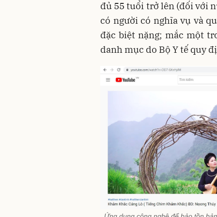
đủ 55 tuổi trở lên (đối với 
có người có nghĩa vụ và q
đặc biệt nặng; mắc một tr
danh mục do Bộ Y tế quy đ
Ứng dụng cộng nghệ để bảo tồn bản 