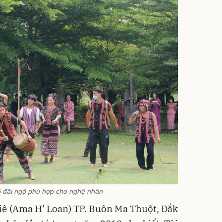
ộ đãi ngộ phù hợp cho nghệ nhân
iê (Ama H’ Loan) TP. Buôn Ma Thuột, Đắk