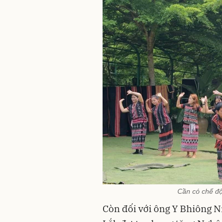
Cần có chế đ
Còn đối với ông Y Bhiông N