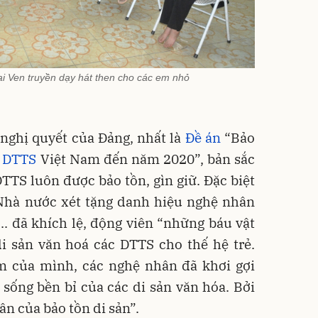
i Ven truyền dạy hát then cho các em nhỏ
 nghị quyết của Đảng, nhất là
Đề án
“Bảo
c DTTS
Việt Nam đến năm 2020”, bản sắc
TTS luôn được bảo tồn, gìn giữ. Đặc biệt
Nhà nước xét tặng danh hiệu nghệ nhân
.. đã khích lệ, động viên “những báu vật
i sản văn hoá các DTTS cho thế hệ trẻ.
ệm của mình, các nghệ nhân đã khơi gợi
sống bền bỉ của các di sản văn hóa. Bởi
n của bảo tồn di sản”.