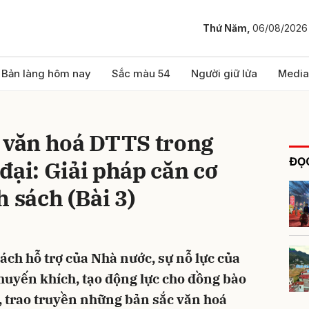
Thứ Năm,
06/08/2026
bình luận
Bản làng hôm nay
Sắc màu 54
Người giữ lửa
Media
c văn hoá DTTS trong
ĐỌC
đại: Giải pháp căn cơ
 sách (Bài 3)
Hủy
G
ách hỗ trợ của Nhà nước, sự nỗ lực của
huyến khích, tạo động lực cho đồng bào
, trao truyền những bản sắc văn hoá