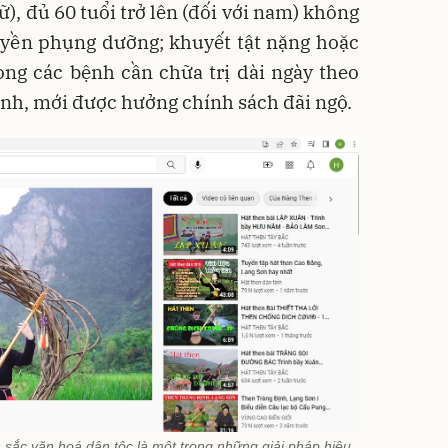
nữ), đủ 60 tuổi trở lên (đối với nam) không
uyền phụng dưỡng; khuyết tật nặng hoặc
ong các bệnh cần chữa trị dài ngày theo
ịnh, mới được hưởng chính sách đãi ngộ.
sắc văn hoá dân tộc là một trong những giải pháp hiệu