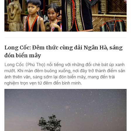
Long Cốc: Đêm thức cùng dải Ngân Hà, sáng
đón biển mây
Long Cốc (Phú Thọ) nổi tiếng với những đồi chè bát úp xanh
mướt. Khi màn đêm buông xuống, nơi đây trở thành điểm săn
ảnh thiên văn, sáng sớm lại đón biển mây, mang đến trải
nghiệm trọn vẹn từ đêm đến bình minh.