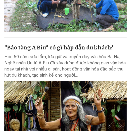
“Bảo tàng A Biu” có gì hấp dẫn du khách?
Hơn 50 năm sưu tầm, lưu giữ và truyền dạy văn hóa Ba Na,
Nghệ nhân Ưu tú A Biu đã xây dựng được không gian văn hóa
ngay tại nhà với nhiều di sản, hoạt động văn hóa đặc sắc thu
hút du khách, tạo sinh kế cho người...