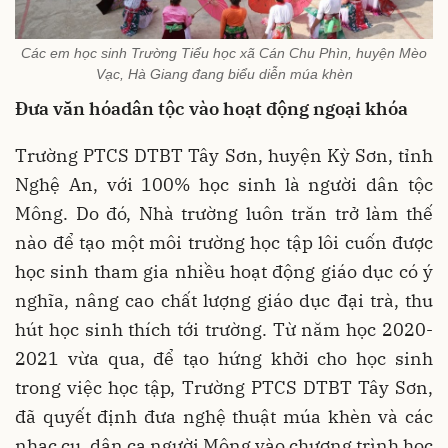
Các em học sinh Trường Tiểu học xã Cán Chu Phìn, huyện Mèo
Vạc, Hà Giang đang biểu diễn múa khèn
Đưa văn hóadân tộc vào hoạt động ngoại khóa
Trường PTCS DTBT Tây Sơn, huyện Kỳ Sơn, tỉnh
Nghệ An, với 100% học sinh là người dân tộc
Mông. Do đó, Nhà trường luôn trăn trở làm thế
nào để tạo một môi trường học tập lôi cuốn được
học sinh tham gia nhiều hoạt động giáo dục có ý
nghĩa, nâng cao chất lượng giáo dục đại trà, thu
hút học sinh thích tới trường. Từ năm học 2020-
2021 vừa qua, để tạo hứng khởi cho học sinh
trong việc học tập, Trường PTCS DTBT Tây Sơn,
đã quyết định đưa nghệ thuật múa khèn và các
nhạc cụ, dân ca người Mông vào chương trình học