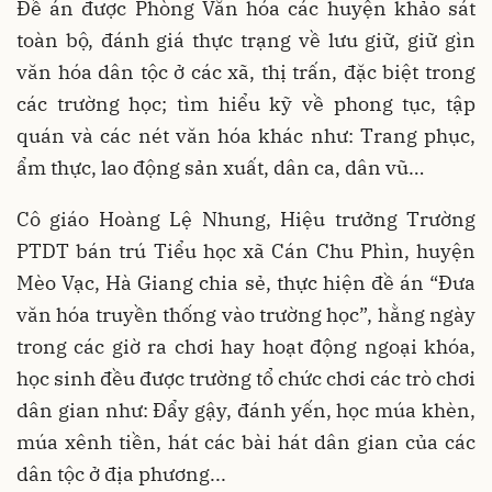
Đề án được Phòng Văn hóa các huyện khảo sát
toàn bộ, đánh giá thực trạng về lưu giữ, giữ gìn
văn hóa dân tộc ở các xã, thị trấn, đặc biệt trong
các trường học; tìm hiểu kỹ về phong tục, tập
quán và các nét văn hóa khác như: Trang phục,
ẩm thực, lao động sản xuất, dân ca, dân vũ…
Cô giáo Hoàng Lệ Nhung, Hiệu trưởng Trường
PTDT bán trú Tiểu học xã Cán Chu Phìn, huyện
Mèo Vạc, Hà Giang chia sẻ, thực hiện đề án “Đưa
văn hóa truyền thống vào trường học”, hằng ngày
trong các giờ ra chơi hay hoạt động ngoại khóa,
học sinh đều được trường tổ chức chơi các trò chơi
dân gian như: Đẩy gậy, đánh yến, học múa khèn,
múa xênh tiền, hát các bài hát dân gian của các
dân tộc ở địa phương...