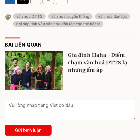
văn hoá DTTS
văn hóa truyền thống
văn hóa dân tộc
bồi đắp tình yêu văn hóa dân tộc cho thế hệ trẻ
BÀI LIÊN QUAN
Gia đình Haha - Điểm
chạm văn hoá DTTS lạ
nhưng ấm áp
Gửi bình luận