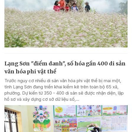
Lạng Sơn "điểm danh", số hóa gần 400 di sản
văn hóa phi vật thể
Trước nguy cơ nhiều di sản văn hóa phi vật thể bị mai một,
tỉnh Lạng Sơn đang triển khai kiểm kê trên toàn bộ 65 xã,
phường. Dự kiến từ 350 - 400 di sản sẽ được nhận diện, lập
hồ sơ và xây dựng cơ sở dữ liệu số,...