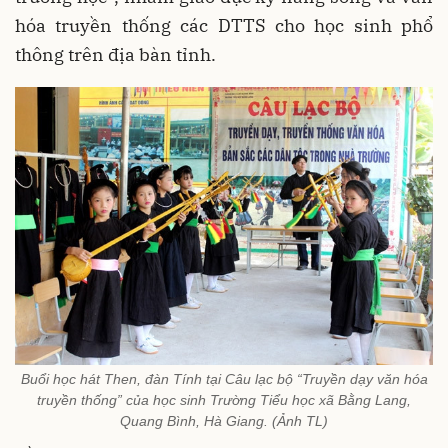
hóa truyền thống các DTTS cho học sinh phổ
thông trên địa bàn tỉnh.
Buổi học hát Then, đàn Tính tại Câu lạc bộ “Truyền dạy văn hóa
truyền thống” của học sinh Trường Tiểu học xã Bằng Lang,
Quang Bình, Hà Giang. (Ảnh TL)